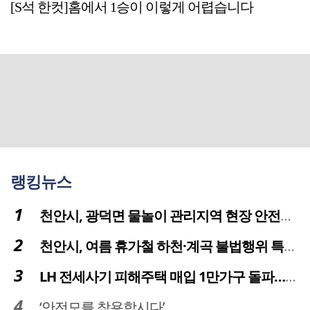
[S석 한컷]홈에서 1승이 이렇게 어렵습니다
랭킹뉴스
천안시, 광덕면 물놀이 관리지역 현장 안전점검 실시
천안시, 여름 휴가철 하천·계곡 불법행위 특별단속
LH 전세사기 피해주택 매입 1만가구 돌파…피해 인정도 4만건 넘어
‘안전모를 착용합시다’