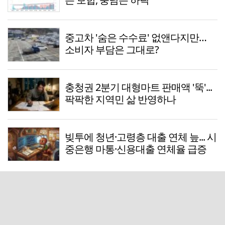
중고차 '숨은 수수료' 없앤다지만…
소비자 부담은 그대로?
충청권 2분기 대형마트 판매액 '뚝'...
팍팍한 지역민 삶 반영하나
빚투에 청년·고령층 대출 연체 늪... 시
중은행 마통·신용대출 연체율 급증