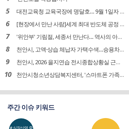
대전교육청 교육국장에 명달호… 9월 1일자 181명 인사
[현장에서 만난 사람]세계 최대 반도체 공정 장비 제조 기업 ASML 한종호 매니저
'위안부' 기림절, 세종서 만난다… 역사의 아픔 치유, '평화의 장'
천안시, 고액·상습 체납자 가택수색…승용차 압류·공매 착수
천안시, 2026 을지연습 전시종합상황실 근무자 사전교육
천안시청소년상담복지센터, '스마트폰 가족치유캠프' 운영
주간 이슈 키워드
# 식장산역 중