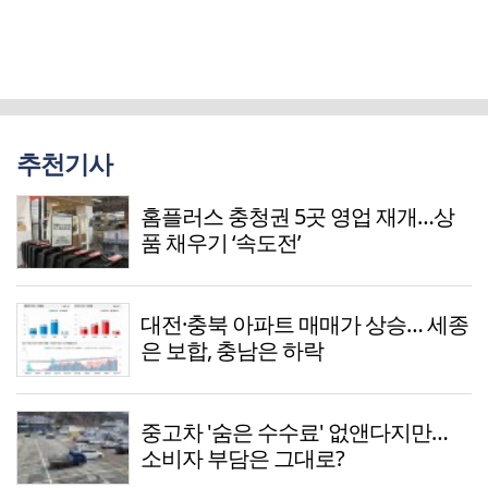
추천기사
홈플러스 충청권 5곳 영업 재개…상
품 채우기 ‘속도전’
대전·충북 아파트 매매가 상승… 세종
은 보합, 충남은 하락
중고차 '숨은 수수료' 없앤다지만…
소비자 부담은 그대로?