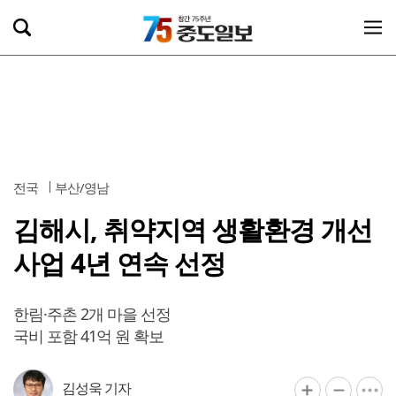
전국
부산/영남
김해시, 취약지역 생활환경 개선
사업 4년 연속 선정
한림·주촌 2개 마을 선정
국비 포함 41억 원 확보
김성욱 기자