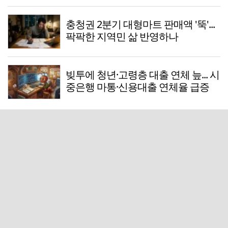
충청권 2분기 대형마트 판매액 '뚝'...
팍팍한 지역민 삶 반영하나
빚투에 청년·고령층 대출 연체 늪... 시
중은행 마통·신용대출 연체율 급증