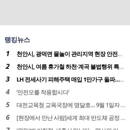
랭킹뉴스
천안시, 광덕면 물놀이 관리지역 현장 안전점검 실시
천안시, 여름 휴가철 하천·계곡 불법행위 특별단속
LH 전세사기 피해주택 매입 1만가구 돌파…피해 인정도 4만건 넘어
‘안전모를 착용합시다’
대전교육청 교육국장에 명달호… 9월 1일자 181명 인사
[현장에서 만난 사람]세계 최대 반도체 공정 장비 제조 기업 ASML 한종호 매니저