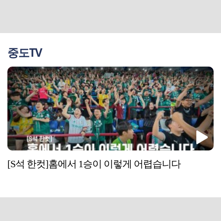
중도TV
[S석 한컷]홈에서 1승이 이렇게 어렵습니다