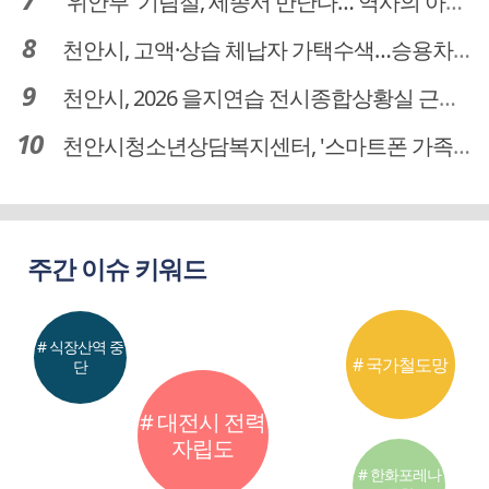
'위안부' 기림절, 세종서 만난다… 역사의 아픔 치유, '평화의 장'
천안시, 고액·상습 체납자 가택수색…승용차 압류·공매 착수
천안시, 2026 을지연습 전시종합상황실 근무자 사전교육
천안시청소년상담복지센터, '스마트폰 가족치유캠프' 운영
주간 이슈 키워드
# 식장산역 중
# 국가철도망
단
# 대전시 전력
자립도
# 한화포레나