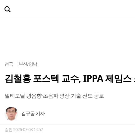
전국
부산/영남
김철홍 포스텍 교수, IPPA 제임
멀티모달 광음향·초음파 영상 기술 선도 공로
김규동 기자
승인 2026-07-08 14:57