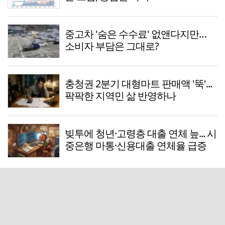
중고차 '숨은 수수료' 없앤다지만…
소비자 부담은 그대로?
충청권 2분기 대형마트 판매액 '뚝'...
팍팍한 지역민 삶 반영하나
빚투에 청년·고령층 대출 연체 늪... 시
중은행 마통·신용대출 연체율 급증