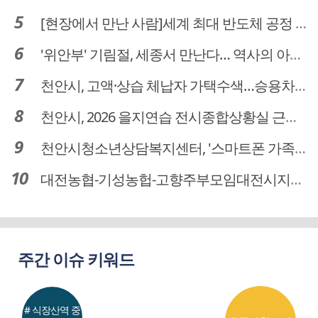
[현장에서 만난 사람]세계 최대 반도체 공정 장비 제조 기업 ASML 한종호 매니저
'위안부' 기림절, 세종서 만난다… 역사의 아픔 치유, '평화의 장'
천안시, 고액·상습 체납자 가택수색…승용차 압류·공매 착수
천안시, 2026 을지연습 전시종합상황실 근무자 사전교육
천안시청소년상담복지센터, '스마트폰 가족치유캠프' 운영
대전농협-기성농헙-고향주부모임대전시지회, 이심점심 중식지원 봉사활동
주간 이슈 키워드
# 식장산역 중