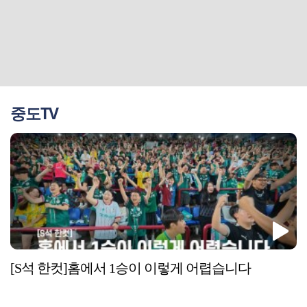
중도TV
[S석 한컷]홈에서 1승이 이렇게 어렵습니다