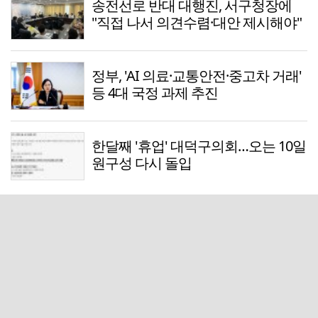
송전선로 반대 대행진, 서구청장에
"직접 나서 의견수렴·대안 제시해야"
정부, 'AI 의료·교통안전·중고차 거래'
등 4대 국정 과제 추진
한달째 '휴업' 대덕구의회…오는 10일
원구성 다시 돌입