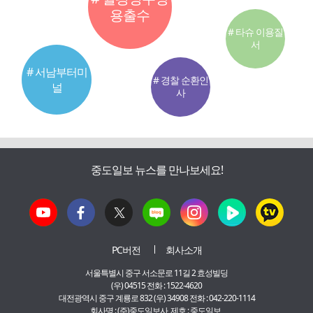
용출수
# 타슈 이용질
서
# 서남부터미
# 경찰 순환인
널
사
중도일보 뉴스를 만나보세요!
PC버전
회사소개
서울특별시 중구 서소문로 11길 2 효성빌딩
(우) 04515 전화 : 1522-4620
대전광역시 중구 계룡로 832 (우) 34908 전화 : 042-220-1114
회사명 : (주)중도일보사 제호 : 중도일보