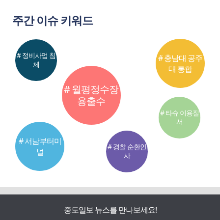
주간 이슈 키워드
# 정비사업 침
# 충남대 공주
체
대 통합
# 월평정수장
용출수
# 타슈 이용질
서
# 서남부터미
# 경찰 순환인
널
사
중도일보 뉴스를 만나보세요!