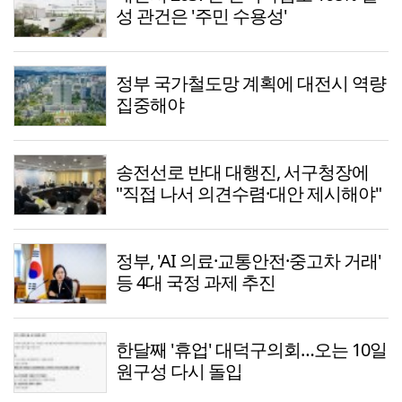
성 관건은 '주민 수용성'
정부 국가철도망 계획에 대전시 역량
집중해야
송전선로 반대 대행진, 서구청장에
"직접 나서 의견수렴·대안 제시해야"
정부, 'AI 의료·교통안전·중고차 거래'
등 4대 국정 과제 추진
한달째 '휴업' 대덕구의회…오는 10일
원구성 다시 돌입