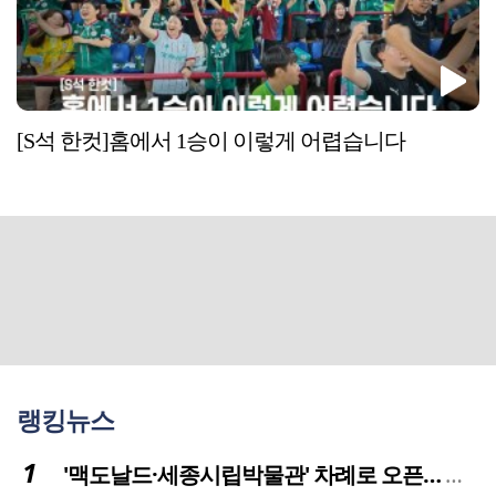
[S석 한컷]홈에서 1승이 이렇게 어렵습니다
랭킹뉴스
'맥도날드·세종시립박물관' 차례로 오픈… 고운동 정주여건 좋아진다