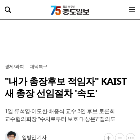
경제/과학
대덕특구
"내가 총장후보 적임자" KAIST
새 총장 선임절차 '속도'
1일 류석영·이도헌·배충식 교수 3인 후보 토론회
교수협의회장 "수치로부터 보호 대상은?"질의도
임병안 기자