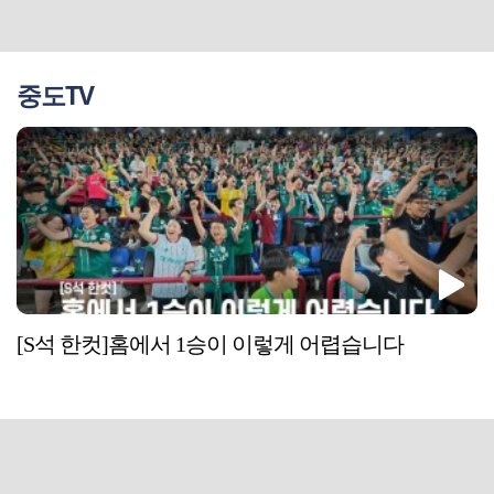
중도TV
[S석 한컷]홈에서 1승이 이렇게 어렵습니다