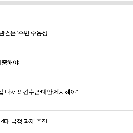
 관건은 '주민 수용성'
집중해야
접 나서 의견수렴·대안 제시해야"
등 4대 국정 과제 추진