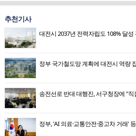
추천기사
대전시 2037년 전력자립도 108% 달성
정부 국가철도망 계획에 대전시 역량 
송전선로 반대 대행진, 서구청장에 "직
정부, 'AI 의료·교통안전·중고차 거래' 