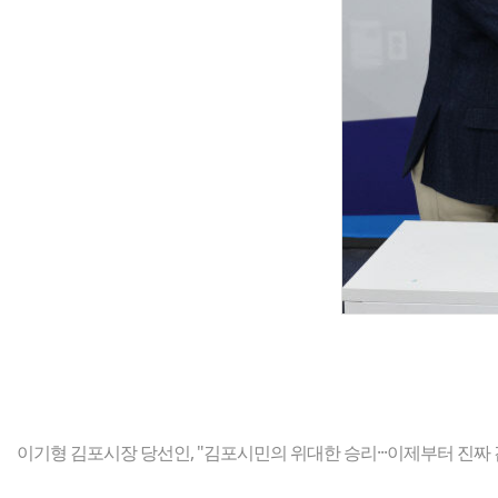
이기형 김포시장 당선인, "김포시민의 위대한 승리···이제부터 진짜