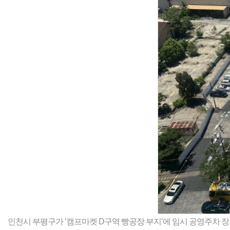
인천시 부평구가 '캠프마켓 D구역 빵공장 부지'에 임시 공영주차 