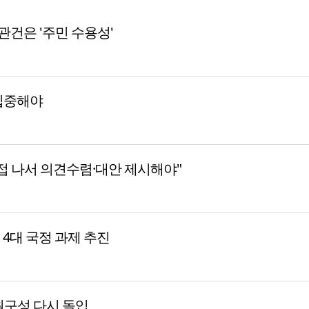
 관건은 '주민 수용성'
집중해야
접 나서 의견수렴·대안 제시해야"
등 4대 국정 과제 추진
원구성 다시 돌입