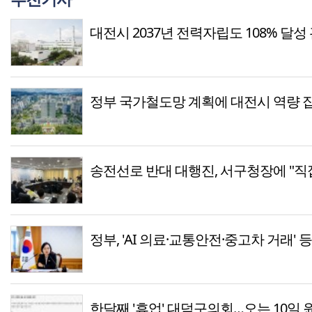
대전시 2037년 전력자립도 108% 달성
정부 국가철도망 계획에 대전시 역량 
송전선로 반대 대행진, 서구청장에 "직
정부, 'AI 의료·교통안전·중고차 거래' 
한달째 '휴업' 대덕구의회…오는 10일 