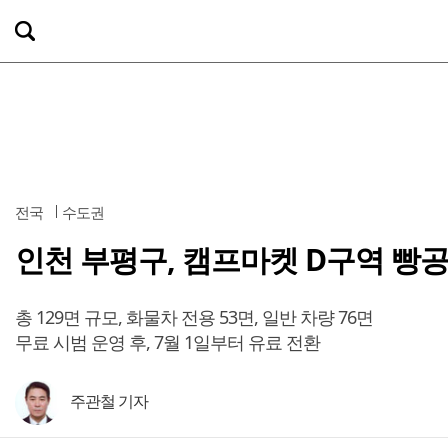
전국
수도권
인천 부평구, 캠프마켓 D구역 빵
총 129면 규모, 화물차 전용 53면, 일반 차량 76면
무료 시범 운영 후, 7월 1일부터 유료 전환
주관철 기자