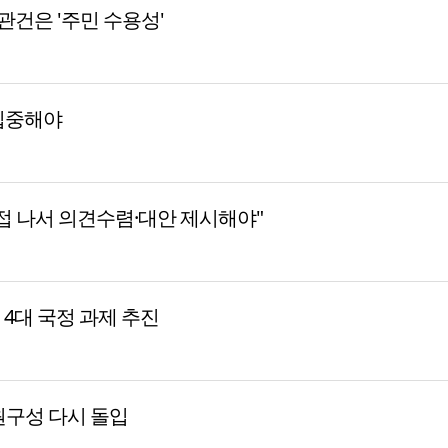
 관건은 '주민 수용성'
집중해야
접 나서 의견수렴·대안 제시해야"
등 4대 국정 과제 추진
원구성 다시 돌입