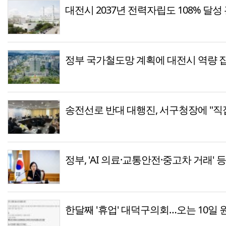
대전시 2037년 전력자립도 108% 달성
정부 국가철도망 계획에 대전시 역량 
송전선로 반대 대행진, 서구청장에 "직
정부, 'AI 의료·교통안전·중고차 거래' 
한달째 '휴업' 대덕구의회…오는 10일 