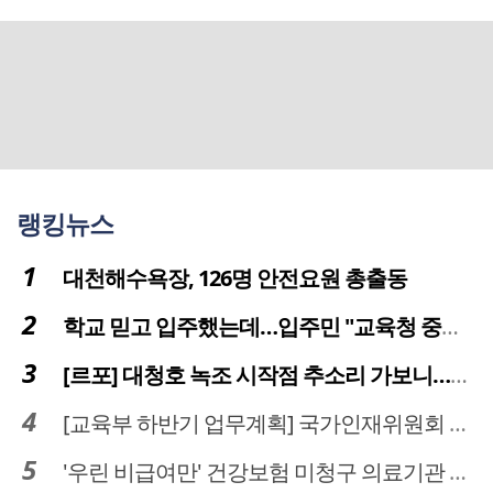
랭킹뉴스
대천해수욕장, 126명 안전요원 총출동
학교 믿고 입주했는데…입주민 "교육청 중재 나서라"
[르포] 대청호 녹조 시작점 추소리 가보니…걷어내도 짙은 초록빛
[교육부 하반기 업무계획] 국가인재위원회 신설… 거점국립대 3곳 성장엔진·AI 분야 패키지 지원
'우린 비급여만' 건강보험 미청구 의료기관 대전 65곳 충남 31곳