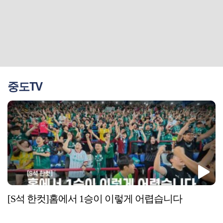
중도TV
[S석 한컷]홈에서 1승이 이렇게 어렵습니다