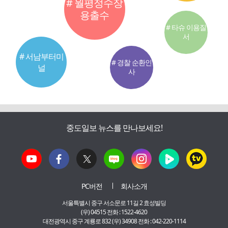
# 월평정수장
용출수
# 타슈 이용질
서
# 서남부터미
# 경찰 순환인
널
사
중도일보 뉴스를 만나보세요!
PC버전
회사소개
서울특별시 중구 서소문로 11길 2 효성빌딩
(우) 04515 전화 : 1522-4620
대전광역시 중구 계룡로 832 (우) 34908 전화 : 042-220-1114