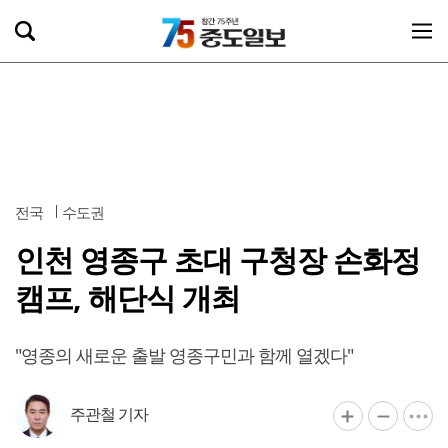
전국
수도권
인천 영종구 초대 구청장 손화정
캠프, 해단식 개최
"영종의 새로운 출발 영종구민과 함께 열겠다"
주관철 기자