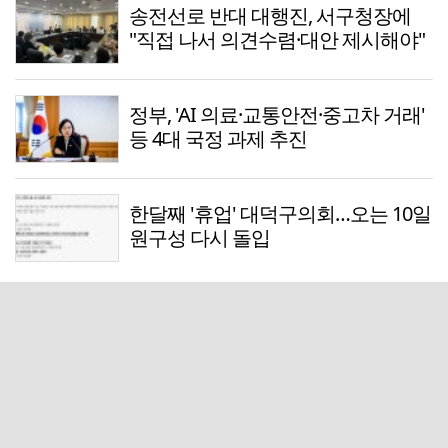
송전선로 반대 대행진, 서구청장에
"직접 나서 의견수렴·대안 제시해야"
정부, 'AI 의료·교통안전·중고차 거래'
등 4대 국정 과제 추진
한달째 '휴업' 대덕구의회…오는 10일
원구성 다시 돌입