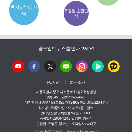
# 서남부터미
# 경찰 순환인
널
사
중도일보 뉴스를 만나보세요!
PC버전
회사소개
서울특별시 중구 서소문로 11길 2 효성빌딩
(우) 04515 전화 : 1522-4620
대전광역시 중구 계룡로 832 (우) 34908 전화 : 042-220-1114
회사명 : (주)중도일보사 제호 : 중도일보
인터넷신문 등록번호 : 대전 가00003
등록일자 : 2001-12-13 발행인 : 김원식
편집인 : 유영돈 청소년보호책임자 : 박태구
Copyright © 2020 중도일보 All rights reserved.