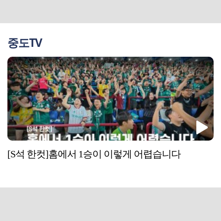
중도TV
[S석 한컷]홈에서 1승이 이렇게 어렵습니다