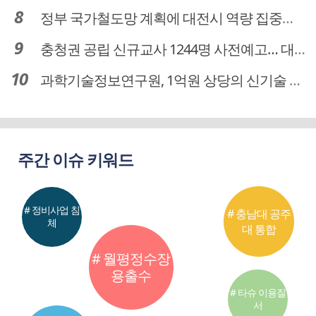
정부 국가철도망 계획에 대전시 역량 집중해야
충청권 공립 신규교사 1244명 사전예고… 대전 초등 34명서 4명으로
과학기술정보연구원, 1억원 상당의 신기술 기업 이전 완료
주간 이슈 키워드
# 정비사업 침
# 충남대 공주
체
대 통합
# 월평정수장
용출수
# 타슈 이용질
서