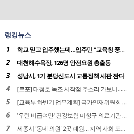
랭킹뉴스
학교 믿고 입주했는데…입주민 "교육청 중재 나서라"
대천해수욕장, 126명 안전요원 총출동
성남시, 1기 분당신도시 교통정책 새판 짠다
[르포] 대청호 녹조 시작점 추소리 가보니…걷어내도 짙은 초록빛
[교육부 하반기 업무계획] 국가인재위원회 신설… 거점국립대 3곳 성장엔진·AI 분야 패키지 지원
'우린 비급여만' 건강보험 미청구 의료기관 대전 65곳 충남 31곳
세종시 '동네 의원' 2곳 폐원… 지역 사회 도마 위