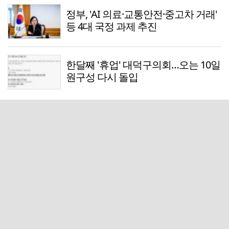
정부, 'AI 의료·교통안전·중고차 거래'
등 4대 국정 과제 추진
한달째 '휴업' 대덕구의회…오는 10일
원구성 다시 돌입