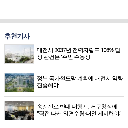
추천기사
대전시 2037년 전력자립도 108% 달
성 관건은 '주민 수용성'
정부 국가철도망 계획에 대전시 역량
집중해야
송전선로 반대 대행진, 서구청장에
"직접 나서 의견수렴·대안 제시해야"