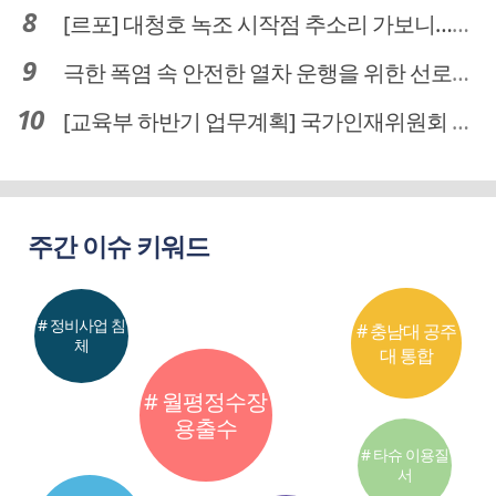
[르포] 대청호 녹조 시작점 추소리 가보니…걷어내도 짙은 초록빛
극한 폭염 속 안전한 열차 운행을 위한 선로관리
[교육부 하반기 업무계획] 국가인재위원회 신설… 거점국립대 3곳 성장엔진·AI 분야 패키지 지원
주간 이슈 키워드
# 정비사업 침
# 충남대 공주
체
대 통합
# 월평정수장
용출수
# 타슈 이용질
서