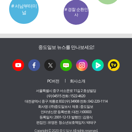
# 서남부터미
# 경찰 순환인
널
사
중도일보 뉴스를 만나보세요!
PC버전
회사소개
서울특별시 중구 서소문로 11길 2 효성빌딩
(우) 04515 전화 : 1522-4620
대전광역시 중구 계룡로 832 (우) 34908 전화 : 042-220-1114
회사명 : (주)중도일보사 제호 : 중도일보
인터넷신문 등록번호 : 대전 가00003
등록일자 : 2001-12-13 발행인 : 김원식
편집인 : 유영돈 청소년보호책임자 : 박태구
Copyright © 2020 중도일보 All rights reserved.