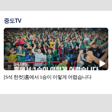
중도TV
[S석 한컷]홈에서 1승이 이렇게 어렵습니다