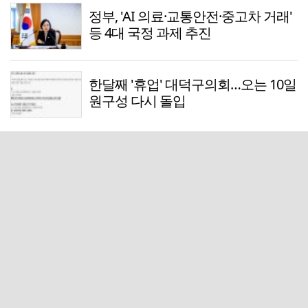
정부, 'AI 의료·교통안전·중고차 거래'
등 4대 국정 과제 추진
한달째 '휴업' 대덕구의회…오는 10일
원구성 다시 돌입