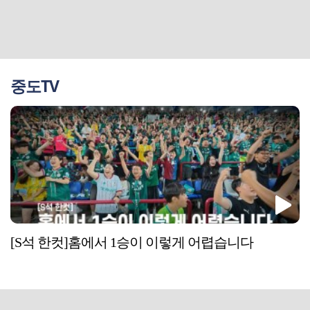
중도TV
[S석 한컷]홈에서 1승이 이렇게 어렵습니다