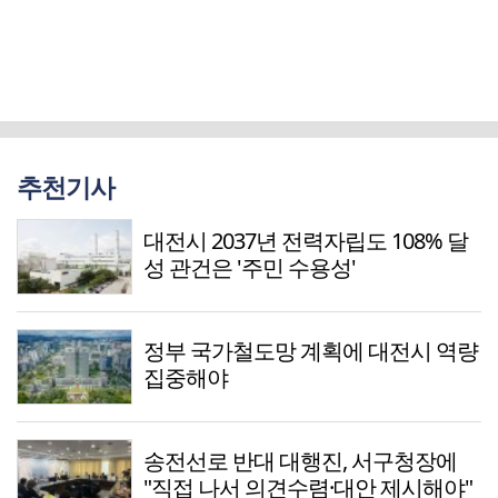
추천기사
대전시 2037년 전력자립도 108% 달
성 관건은 '주민 수용성'
정부 국가철도망 계획에 대전시 역량
집중해야
송전선로 반대 대행진, 서구청장에
"직접 나서 의견수렴·대안 제시해야"