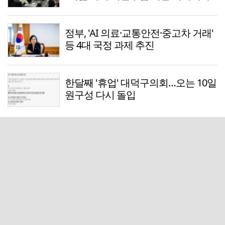
정부, 'AI 의료·교통안전·중고차 거래'
등 4대 국정 과제 추진
한달째 '휴업' 대덕구의회…오는 10일
원구성 다시 돌입