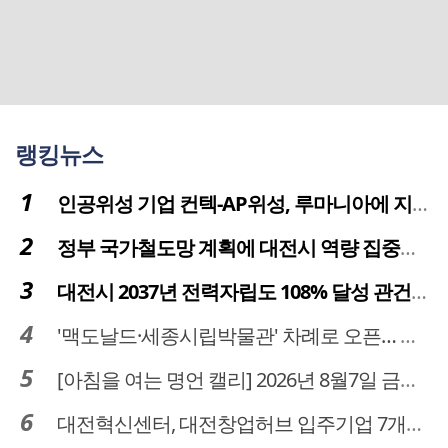
랭킹뉴스
인공위성 기업 컨텍-AP위성, 루마니아에 지상국 시스템 전수
정부 국가철도망 계획에 대전시 역량 집중해야
대전시 2037년 전력자립도 108% 달성 관건은 '주민 수용성'
'맥도날드·세종시립박물관' 차례로 오픈… 고운동 정주여건 좋아진다
[아침을 여는 명언 캘리] 2026년 8월7일 금요일
대전혁신센터, 대전창업허브 입주기업 7개사 모집