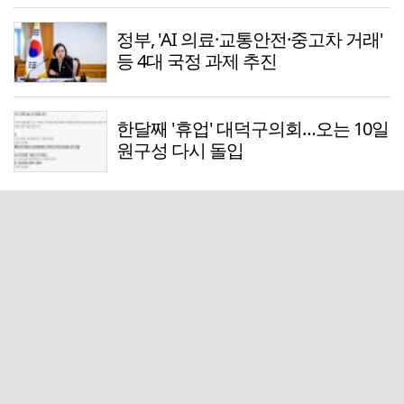
정부, 'AI 의료·교통안전·중고차 거래'
등 4대 국정 과제 추진
한달째 '휴업' 대덕구의회…오는 10일
원구성 다시 돌입