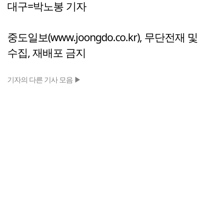
대구=박노봉 기자
중도일보(www.joongdo.co.kr), 무단전재 및
수집, 재배포 금지
기자의 다른 기사 모음 ▶