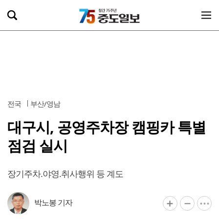
전국
부산/영남
대구시, 공영주차장 캠핑카 특별
점검 실시
장기주차.야영.취사행위 등 계도
박노봉 기자