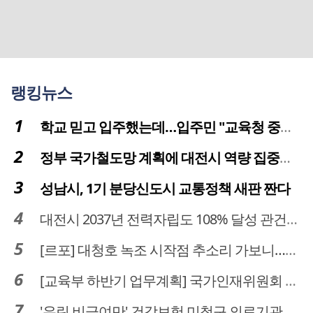
랭킹뉴스
학교 믿고 입주했는데…입주민 "교육청 중재 나서라"
정부 국가철도망 계획에 대전시 역량 집중해야
성남시, 1기 분당신도시 교통정책 새판 짠다
대전시 2037년 전력자립도 108% 달성 관건은 '주민 수용성'
[르포] 대청호 녹조 시작점 추소리 가보니…걷어내도 짙은 초록빛
[교육부 하반기 업무계획] 국가인재위원회 신설… 거점국립대 3곳 성장엔진·AI 분야 패키지 지원
'우린 비급여만' 건강보험 미청구 의료기관 대전 65곳 충남 31곳