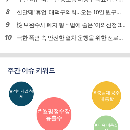
한달째 '휴업' 대덕구의회…오는 10일 원구성 다시 돌입
檢 보완수사 폐지 형소법에 숨은 ‘이의신청 3개월 제한’…황운하는 30일 추진
극한 폭염 속 안전한 열차 운행을 위한 선로관리
주간 이슈 키워드
# 정비사업 침
# 충남대 공주
체
대 통합
# 월평정수장
용출수
# 타슈 이용질