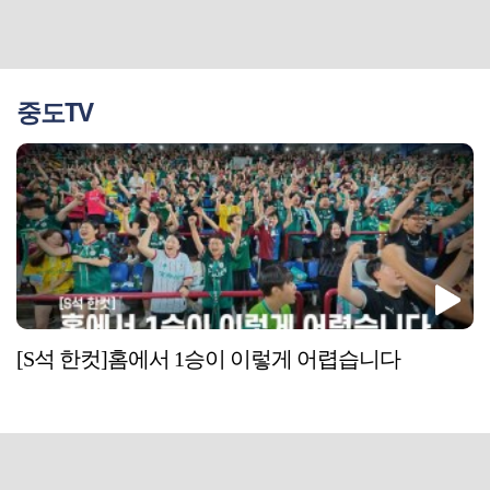
중도TV
[S석 한컷]홈에서 1승이 이렇게 어렵습니다