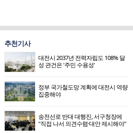
추천기사
대전시 2037년 전력자립도 108% 달
성 관건은 '주민 수용성'
정부 국가철도망 계획에 대전시 역량
집중해야
송전선로 반대 대행진, 서구청장에
"직접 나서 의견수렴·대안 제시해야"