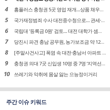
홈플러스 충청권 5곳 영업 재개…상품 채우기 ‘속도전’
국가재정범죄 수사 대전중수청으로… 관세·국세 수사 전문인력 주목
국립대 '등록금 0원' 검토… 대전 대학가 셈법 복잡
당진시 파견 충남 공무원, 농가보조금 약 12억 원 횡령…충남도, "엄정 조치할 것"
[주말사건사고] 폭염 속 대전·충남서 아파트 화재·정전 잇따라…주민 대피·불편
충청권 의대 7곳 신입생 10명 중 7명 ‘지역선발’… 대전도 69.7%
쓰레기와 악취에 몸살 앓는 으능정이거리
주간 이슈 키워드