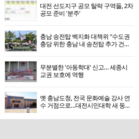
대전 선도지구 공모 탈락 구역들, 2차
공모 준비 '분주'
충남 송전탑 백지화 대책위 "수도권
충당 위한 충남 내 송전탑 추가 건설,
결사반대"
무분별한 '아동학대' 신고… 세종시
교권 보호에 역행
옛 충남도청, 전국 문화예술 강사 연
수 거점으로…대전시민대학 새 둥지
는 아직