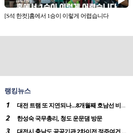
[S석 한컷]홈에서 1승이 이렇게 어렵습니다
랭킹뉴스
대전 트램 또 지연되나…8개월째 호남선 비개착공사 시공사 선정 난항
한성숙 국무총리, 청도 운문댐 방문
대전시 충남도 공공기관 2차이전 정주여건 확보 시급