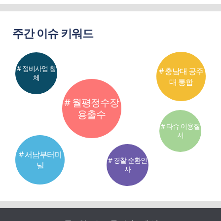
주간 이슈 키워드
# 정비사업 침
# 충남대 공주
체
대 통합
# 월평정수장
용출수
# 타슈 이용질
서
# 서남부터미
# 경찰 순환인
널
사