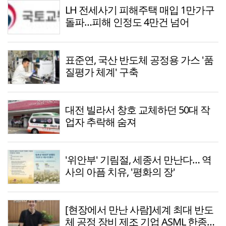
LH 전세사기 피해주택 매입 1만가구
돌파…피해 인정도 4만건 넘어
표준연, 국산 반도체 공정용 가스 '품
질평가 체계' 구축
대전 빌라서 창호 교체하던 50대 작
업자 추락해 숨져
'위안부' 기림절, 세종서 만난다… 역
사의 아픔 치유, '평화의 장'
[현장에서 만난 사람]세계 최대 반도
체 공정 장비 제조 기업 ASML 한종호