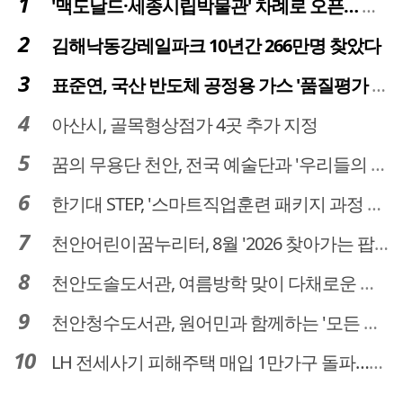
'맥도날드·세종시립박물관' 차례로 오픈… 고운동 정주여건 좋아진다
김해낙동강레일파크 10년간 266만명 찾았다
표준연, 국산 반도체 공정용 가스 '품질평가 체계' 구축
아산시, 골목형상점가 4곳 추가 지정
꿈의 무용단 천안, 전국 예술단과 '우리들의 하모니' 선보여
한기대 STEP, '스마트직업훈련 패키지 과정 3기' 모집
천안어린이꿈누리터, 8월 '2026 찾아가는 팝업놀이터' 운영
천안도솔도서관, 여름방학 맞이 다채로운 독서문화 프로그램 운영
천안청수도서관, 원어민과 함께하는 '모든 영어 모든 독서' 운영
LH 전세사기 피해주택 매입 1만가구 돌파…피해 인정도 4만건 넘어