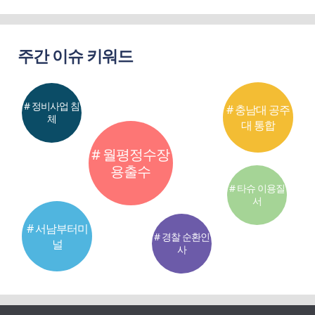
주간 이슈 키워드
# 정비사업 침
# 충남대 공주
체
대 통합
# 월평정수장
용출수
# 타슈 이용질
서
# 서남부터미
# 경찰 순환인
널
사