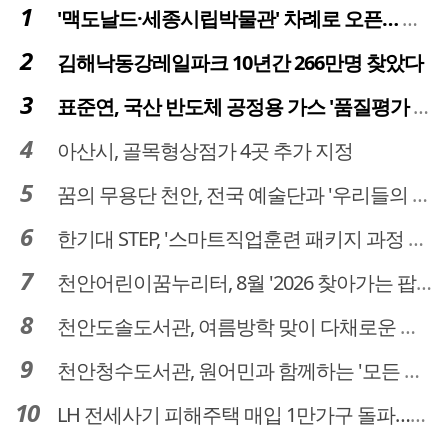
'맥도날드·세종시립박물관' 차례로 오픈… 고운동 정주여건 좋아진다
김해낙동강레일파크 10년간 266만명 찾았다
표준연, 국산 반도체 공정용 가스 '품질평가 체계' 구축
아산시, 골목형상점가 4곳 추가 지정
꿈의 무용단 천안, 전국 예술단과 '우리들의 하모니' 선보여
한기대 STEP, '스마트직업훈련 패키지 과정 3기' 모집
천안어린이꿈누리터, 8월 '2026 찾아가는 팝업놀이터' 운영
천안도솔도서관, 여름방학 맞이 다채로운 독서문화 프로그램 운영
천안청수도서관, 원어민과 함께하는 '모든 영어 모든 독서' 운영
LH 전세사기 피해주택 매입 1만가구 돌파…피해 인정도 4만건 넘어