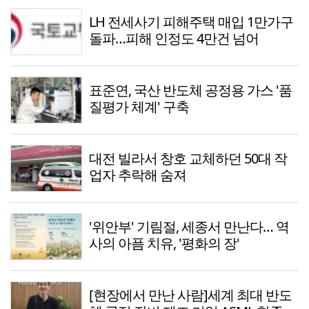
LH 전세사기 피해주택 매입 1만가구
돌파…피해 인정도 4만건 넘어
표준연, 국산 반도체 공정용 가스 '품
질평가 체계' 구축
대전 빌라서 창호 교체하던 50대 작
업자 추락해 숨져
'위안부' 기림절, 세종서 만난다… 역
사의 아픔 치유, '평화의 장'
[현장에서 만난 사람]세계 최대 반도