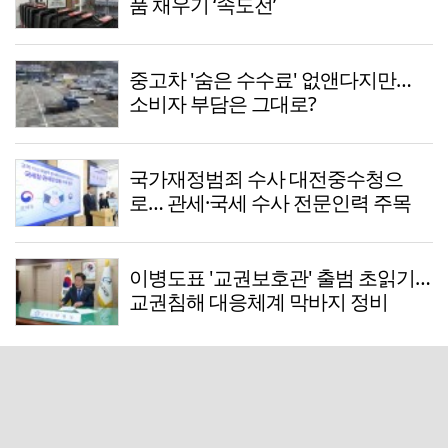
품 채우기 ‘속도전’
중고차 '숨은 수수료' 없앤다지만…
소비자 부담은 그대로?
국가재정범죄 수사 대전중수청으
로… 관세·국세 수사 전문인력 주목
이병도표 '교권보호관' 출범 초읽기…
교권침해 대응체계 막바지 정비