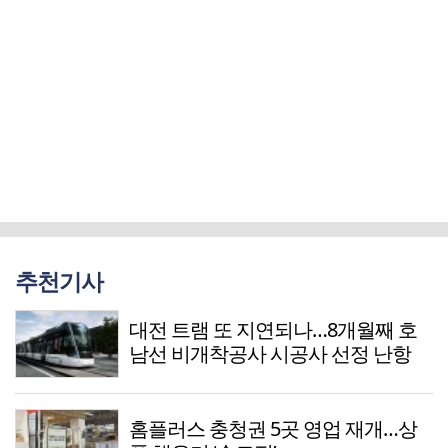
추천기사
대전 트램 또 지연되나…8개월째 호
남선 비개착공사 시공사 선정 난항
홈플러스 충청권 5곳 영업 재개…상