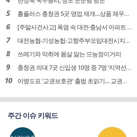
한성숙 국무총리, 청도 운문댐 방문
홈플러스 충청권 5곳 영업 재개…상품 채우기 ‘속도전’
[주말사건사고] 폭염 속 대전·충남서 아파트 화재·정전 잇따라…주민 대피·불편
대전농협-기성농헙-고향주부모임대전시지회, 이심점심 중식지원 봉사활동
쓰레기와 악취에 몸살 앓는 으능정이거리
충청권 의대 7곳 신입생 10명 중 7명 ‘지역선발’… 대전도 69.7%
이병도표 '교권보호관' 출범 초읽기… 교권침해 대응체계 막바지 정비
주간 이슈 키워드