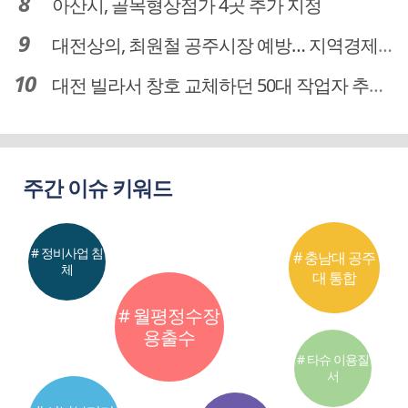
아산시, 골목형상점가 4곳 추가 지정
대전상의, 최원철 공주시장 예방… 지역경제 협력방안 논의
대전 빌라서 창호 교체하던 50대 작업자 추락해 숨져
주간 이슈 키워드
# 정비사업 침
# 충남대 공주
체
대 통합
# 월평정수장
용출수
# 타슈 이용질
서