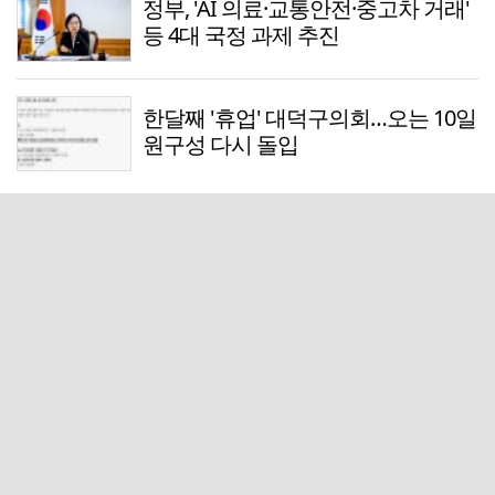
정부, 'AI 의료·교통안전·중고차 거래'
등 4대 국정 과제 추진
한달째 '휴업' 대덕구의회…오는 10일
원구성 다시 돌입