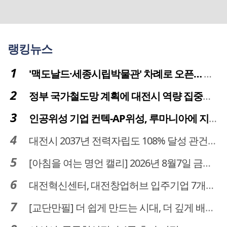
랭킹뉴스
'맥도날드·세종시립박물관' 차례로 오픈… 고운동 정주여건 좋아진다
정부 국가철도망 계획에 대전시 역량 집중해야
인공위성 기업 컨텍-AP위성, 루마니아에 지상국 시스템 전수
대전시 2037년 전력자립도 108% 달성 관건은 '주민 수용성'
[아침을 여는 명언 캘리] 2026년 8월7일 금요일
대전혁신센터, 대전창업허브 입주기업 7개사 모집
[교단만필] 더 쉽게 만드는 시대, 더 깊게 배우는 교육