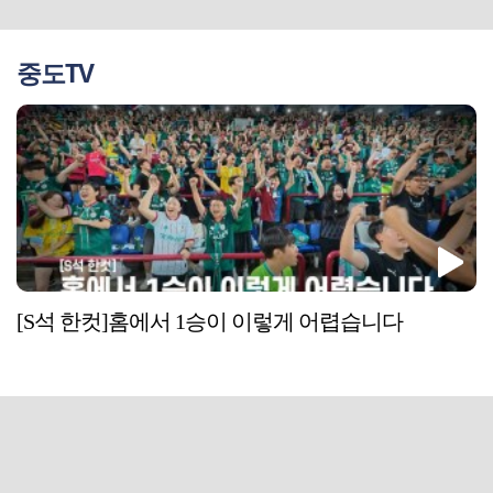
중도TV
[S석 한컷]홈에서 1승이 이렇게 어렵습니다