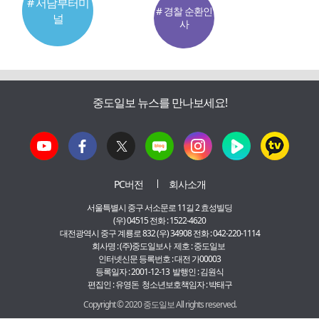
# 서남부터미
# 경찰 순환인
널
사
중도일보 뉴스를 만나보세요!
PC버전
회사소개
서울특별시 중구 서소문로 11길 2 효성빌딩
(우) 04515 전화 : 1522-4620
대전광역시 중구 계룡로 832 (우) 34908 전화 : 042-220-1114
회사명 : (주)중도일보사 제호 : 중도일보
인터넷신문 등록번호 : 대전 가00003
등록일자 : 2001-12-13 발행인 : 김원식
편집인 : 유영돈 청소년보호책임자 : 박태구
Copyright © 2020 중도일보 All rights reserved.