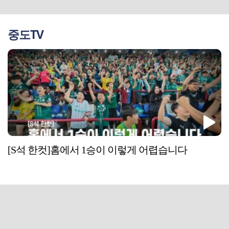
중도TV
[S석 한컷]홈에서 1승이 이렇게 어렵습니다