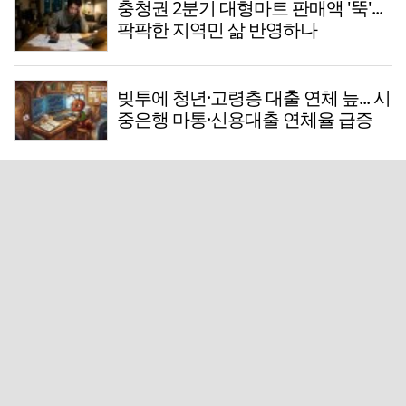
충청권 2분기 대형마트 판매액 '뚝'...
팍팍한 지역민 삶 반영하나
빚투에 청년·고령층 대출 연체 늪... 시
중은행 마통·신용대출 연체율 급증