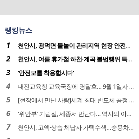
랭킹뉴스
천안시, 광덕면 물놀이 관리지역 현장 안전점검 실시
천안시, 여름 휴가철 하천·계곡 불법행위 특별단속
‘안전모를 착용합시다’
대전교육청 교육국장에 명달호… 9월 1일자 181명 인사
[현장에서 만난 사람]세계 최대 반도체 공정 장비 제조 기업 ASML 한종호 매니저
'위안부' 기림절, 세종서 만난다… 역사의 아픔 치유, '평화의 장'
천안시, 고액·상습 체납자 가택수색…승용차 압류·공매 착수