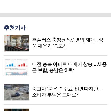
추천기사
홈플러스 충청권 5곳 영업 재개…상
품 채우기 ‘속도전’
대전·충북 아파트 매매가 상승… 세종
은 보합, 충남은 하락
중고차 '숨은 수수료' 없앤다지만…
소비자 부담은 그대로?