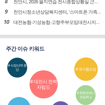
천안시, 2026 을지연습 전시종합상황실 근무자 사전교육
천안시청소년상담복지센터, '스마트폰 가족치유캠프' 운영
대전농협-기성농헙-고향주부모임대전시지회, 이심점심 중식지원 봉사활동
주간 이슈 키워드
# 식장산역 중
# 국가철도망
단
# 대전시 전력
자립도
# 한화포레나
초등학교