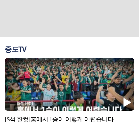
중도TV
[S석 한컷]홈에서 1승이 이렇게 어렵습니다