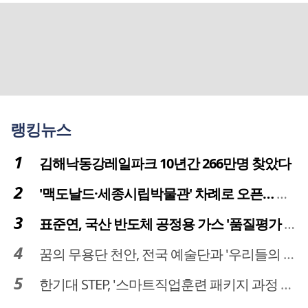
랭킹뉴스
김해낙동강레일파크 10년간 266만명 찾았다
'맥도날드·세종시립박물관' 차례로 오픈… 고운동 정주여건 좋아진다
표준연, 국산 반도체 공정용 가스 '품질평가 체계' 구축
꿈의 무용단 천안, 전국 예술단과 '우리들의 하모니' 선보여
한기대 STEP, '스마트직업훈련 패키지 과정 3기' 모집