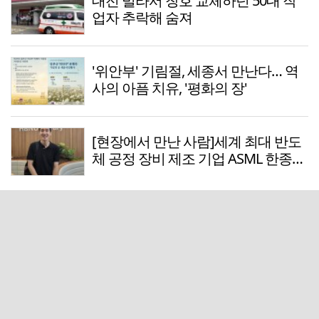
대전 빌라서 창호 교체하던 50대 작
업자 추락해 숨져
'위안부' 기림절, 세종서 만난다… 역
사의 아픔 치유, '평화의 장'
[현장에서 만난 사람]세계 최대 반도
체 공정 장비 제조 기업 ASML 한종호
매니저