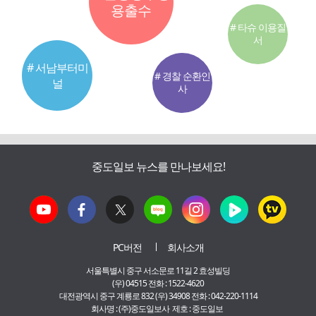
용출수
# 타슈 이용질
서
# 서남부터미
# 경찰 순환인
널
사
중도일보 뉴스를 만나보세요!
PC버전
회사소개
서울특별시 중구 서소문로 11길 2 효성빌딩
(우) 04515 전화 : 1522-4620
대전광역시 중구 계룡로 832 (우) 34908 전화 : 042-220-1114
회사명 : (주)중도일보사 제호 : 중도일보