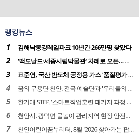
랭킹뉴스
김해낙동강레일파크 10년간 266만명 찾았다
'맥도날드·세종시립박물관' 차례로 오픈… 고운동 정주여건 좋아진다
표준연, 국산 반도체 공정용 가스 '품질평가 체계' 구축
꿈의 무용단 천안, 전국 예술단과 '우리들의 하모니' 선보여
한기대 STEP, '스마트직업훈련 패키지 과정 3기' 모집
천안시, 광덕면 물놀이 관리지역 현장 안전점검 실시
천안어린이꿈누리터, 8월 '2026 찾아가는 팝업놀이터' 운영