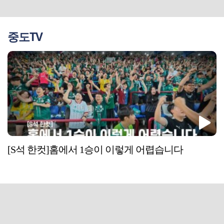
중도TV
[S석 한컷]홈에서 1승이 이렇게 어렵습니다