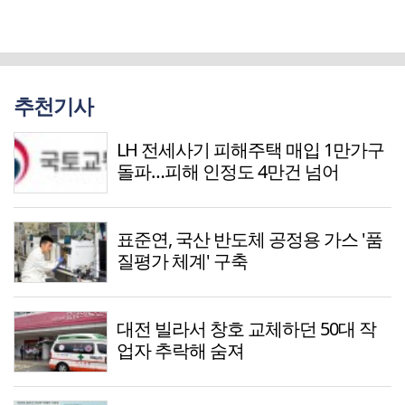
추천기사
LH 전세사기 피해주택 매입 1만가구
돌파…피해 인정도 4만건 넘어
표준연, 국산 반도체 공정용 가스 '품
질평가 체계' 구축
대전 빌라서 창호 교체하던 50대 작
업자 추락해 숨져