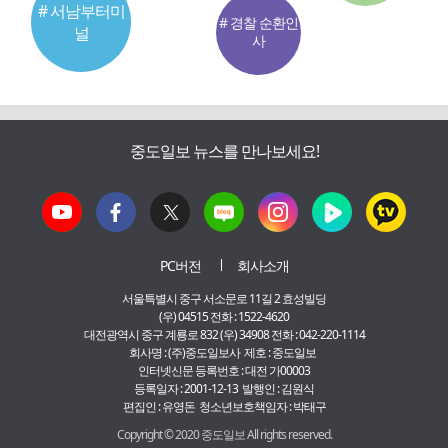
# 서남부터미
# 경찰 순환인
널
사
중도일보 뉴스를 만나보세요!
PC버전
회사소개
서울특별시 중구 서소문로 11길 2 효성빌딩
(우) 04515 전화 : 1522-4620
대전광역시 중구 계룡로 832 (우) 34908 전화 : 042-220-1114
회사명 : (주)중도일보사 제호 : 중도일보
인터넷신문 등록번호 : 대전 가00003
등록일자 : 2001-12-13 발행인 : 김원식
편집인 : 유영돈 청소년보호책임자 : 박태구
Copyright © 2020 중도일보 All rights reserved.