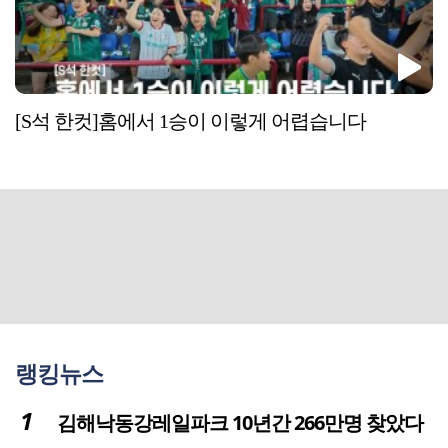
[S석 한컷]홈에서 1승이 이렇게 어렵습니다
랭킹뉴스
김해낙동강레일파크 10년간 266만명 찾았다