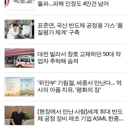
돌파…피해 인정도 4만건 넘어
표준연, 국산 반도체 공정용 가스 '품
질평가 체계' 구축
대전 빌라서 창호 교체하던 50대 작
업자 추락해 숨져
'위안부' 기림절, 세종서 만난다… 역
사의 아픔 치유, '평화의 장'
[현장에서 만난 사람]세계 최대 반도
체 공정 장비 제조 기업 ASML 한종호
매니저