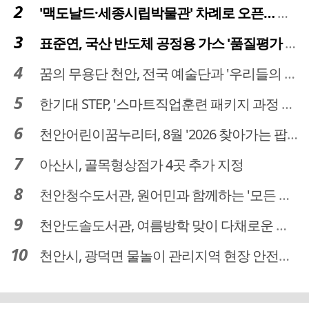
'맥도날드·세종시립박물관' 차례로 오픈… 고운동 정주여건 좋아진다
표준연, 국산 반도체 공정용 가스 '품질평가 체계' 구축
꿈의 무용단 천안, 전국 예술단과 '우리들의 하모니' 선보여
한기대 STEP, '스마트직업훈련 패키지 과정 3기' 모집
천안어린이꿈누리터, 8월 '2026 찾아가는 팝업놀이터' 운영
아산시, 골목형상점가 4곳 추가 지정
천안청수도서관, 원어민과 함께하는 '모든 영어 모든 독서' 운영
천안도솔도서관, 여름방학 맞이 다채로운 독서문화 프로그램 운영
천안시, 광덕면 물놀이 관리지역 현장 안전점검 실시