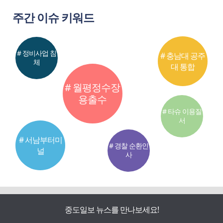
주간 이슈 키워드
# 정비사업 침
# 충남대 공주
체
대 통합
# 월평정수장
용출수
# 타슈 이용질
서
# 서남부터미
# 경찰 순환인
널
사
중도일보 뉴스를 만나보세요!