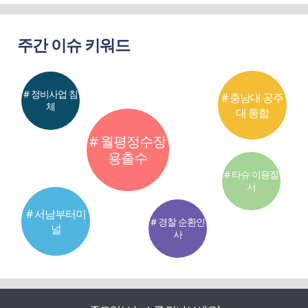
주간 이슈 키워드
# 정비사업 침
# 충남대 공주
체
대 통합
# 월평정수장
용출수
# 타슈 이용질
서
# 서남부터미
# 경찰 순환인
널
사