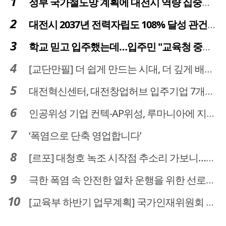
정부 국가철도망 계획에 대전시 역량 집중해야
대전시 2037년 전력자립도 108% 달성 관건은 '주민 수용성'
학교 믿고 입주했는데…입주민 "교육청 중재 나서라"
[교단만필] 더 쉽게 만드는 시대, 더 깊게 배우는 교육
대전혁신센터, 대전창업허브 입주기업 7개사 모집
인공위성 기업 컨텍-AP위성, 루마니아에 지상국 시스템 전수
‘폭염으로 단축 영업합니다’
[르포] 대청호 녹조 시작점 추소리 가보니…걷어내도 짙은 초록빛
극한 폭염 속 안전한 열차 운행을 위한 선로관리
[교육부 하반기 업무계획] 국가인재위원회 신설… 거점국립대 3곳 성장엔진·AI 분야 패키지 지원