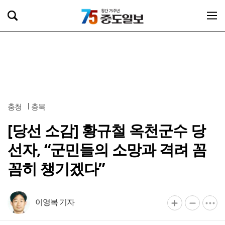
충청
충북
[당선 소감] 황규철 옥천군수 당
선자, “군민들의 소망과 격려 꼼
꼼히 챙기겠다”
이영복 기자