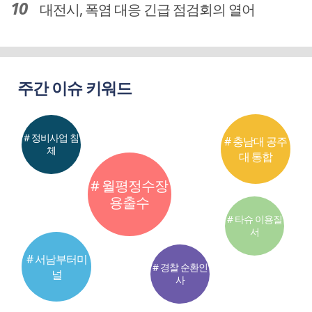
대전시, 폭염 대응 긴급 점검회의 열어
주간 이슈 키워드
# 정비사업 침
# 충남대 공주
체
대 통합
# 월평정수장
용출수
# 타슈 이용질
서
# 서남부터미
# 경찰 순환인
널
사