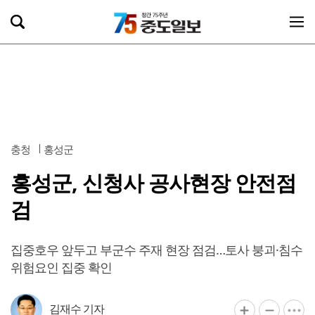
충청
홍성군
홍성군, 신청사 공사현장 안전점
검
집중호우 앞두고 부군수 주재 현장 점검…토사 붕괴·침수
위험요인 집중 확인
김재수 기자