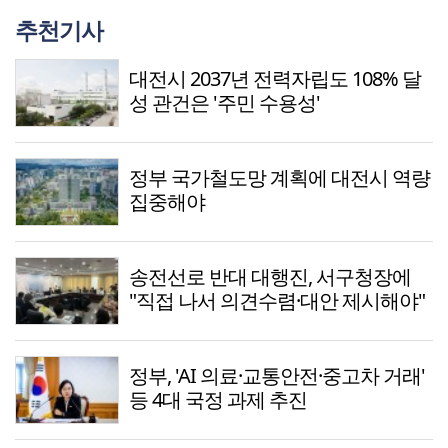
추천기사
대전시 2037년 전력자립도 108% 달
성 관건은 '주민 수용성'
정부 국가철도망 계획에 대전시 역량
집중해야
송전선로 반대 대행진, 서구청장에
"직접 나서 의견수렴·대안 제시해야"
정부, 'AI 의료·교통안전·중고차 거래'
등 4대 국정 과제 추진