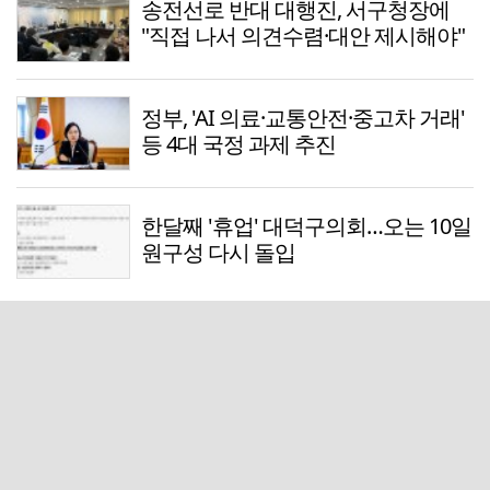
송전선로 반대 대행진, 서구청장에
"직접 나서 의견수렴·대안 제시해야"
정부, 'AI 의료·교통안전·중고차 거래'
등 4대 국정 과제 추진
한달째 '휴업' 대덕구의회…오는 10일
원구성 다시 돌입