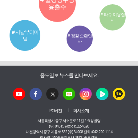
용출수
# 타슈 이용질
서
# 서남부터미
# 경찰 순환인
널
사
중도일보 뉴스를 만나보세요!
PC버전
회사소개
서울특별시 중구 서소문로 11길 2 효성빌딩
(우) 04515 전화 : 1522-4620
대전광역시 중구 계룡로 832 (우) 34908 전화 : 042-220-1114
회사명 : (주)중도일보사 제호 : 중도일보