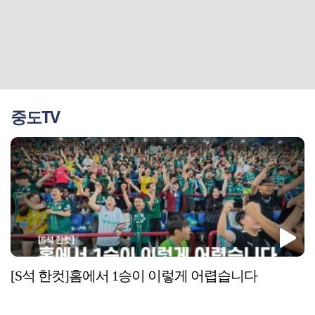
중도TV
[S석 한컷]홈에서 1승이 이렇게 어렵습니다