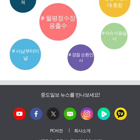
체
대 통합
# 월평정수장
용출수
# 타슈 이용질
서
# 서남부터미
# 경찰 순환인
널
사
중도일보 뉴스를 만나보세요!
PC버전
회사소개