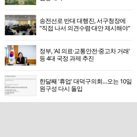
송전선로 반대 대행진, 서구청장에
"직접 나서 의견수렴·대안 제시해야"
정부, 'AI 의료·교통안전·중고차 거래'
등 4대 국정 과제 추진
한달째 '휴업' 대덕구의회…오는 10일
원구성 다시 돌입