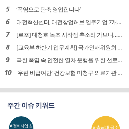
‘폭염으로 단축 영업합니다’
대전혁신센터, 대전창업허브 입주기업 7개사 모집
[르포] 대청호 녹조 시작점 추소리 가보니…걷어내도 짙은 초록빛
[교육부 하반기 업무계획] 국가인재위원회 신설… 거점국립대 3곳 성장엔진·AI 분야 패키지 지원
극한 폭염 속 안전한 열차 운행을 위한 선로관리
'우린 비급여만' 건강보험 미청구 의료기관 대전 65곳 충남 31곳
주간 이슈 키워드
# 정비사업 침
# 충남대 공주