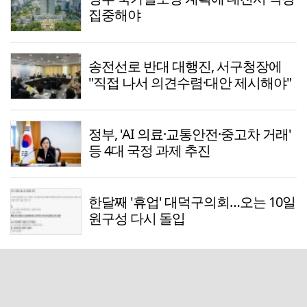
집중해야
송전선로 반대 대행진, 서구청장에
"직접 나서 의견수렴·대안 제시해야"
정부, 'AI 의료·교통안전·중고차 거래'
등 4대 국정 과제 추진
한달째 '휴업' 대덕구의회…오는 10일
원구성 다시 돌입