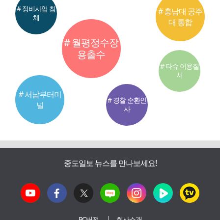
# 정비사업 침
# 충남대 공주
체
대 통합
# 월평정수장
용출수
# 타슈 이용질
서
# 서남부터미
# 경찰 순환인
널
사
중도일보 뉴스를 만나보세요!
PC버전
회사소개