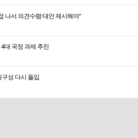
접 나서 의견수렴·대안 제시해야"
등 4대 국정 과제 추진
원구성 다시 돌입