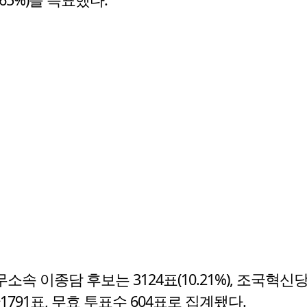
무소속 이종담 후보는 3124표(10.21%), 조국혁신당
만1791표, 무효 투표수 604표로 집계됐다.