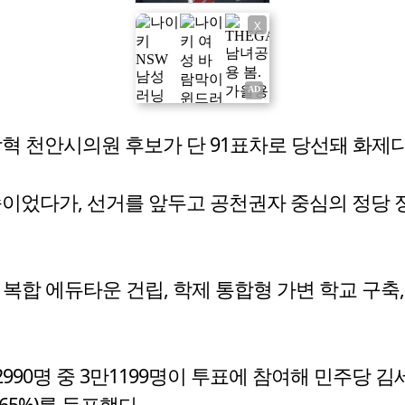
X
장혁 천안시의원 후보가 단 91표차로 당선돼 화제다
이었다가, 선거를 앞두고 공천권자 중심의 정당
 복합 에듀타운 건립, 학제 통합형 가변 학교 구축,
0명 중 3만1199명이 투표에 참여해 민주당 김세환 
4.65%)를 득표했다.