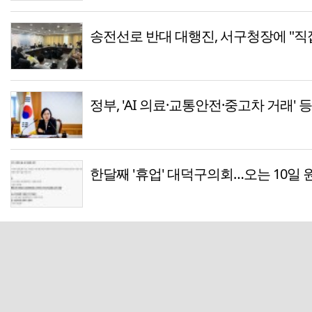
송전선로 반대 대행진, 서구청장에 "직
정부, 'AI 의료·교통안전·중고차 거래' 
한달째 '휴업' 대덕구의회…오는 10일 