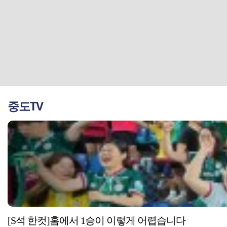
중도TV
[S석 한컷]홈에서 1승이 이렇게 어렵습니다