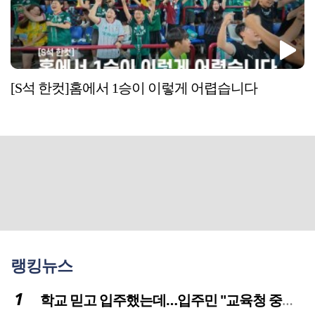
[S석 한컷]홈에서 1승이 이렇게 어렵습니다
랭킹뉴스
학교 믿고 입주했는데…입주민 "교육청 중재 나서라"