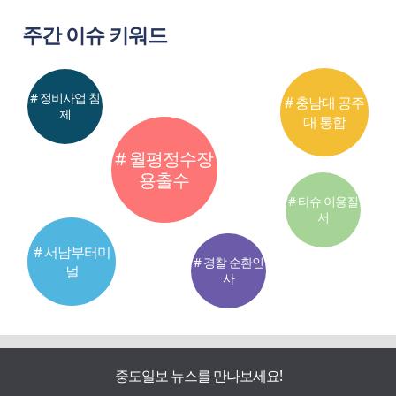
주간 이슈 키워드
# 정비사업 침
# 충남대 공주
체
대 통합
# 월평정수장
용출수
# 타슈 이용질
서
# 서남부터미
# 경찰 순환인
널
사
중도일보 뉴스를 만나보세요!