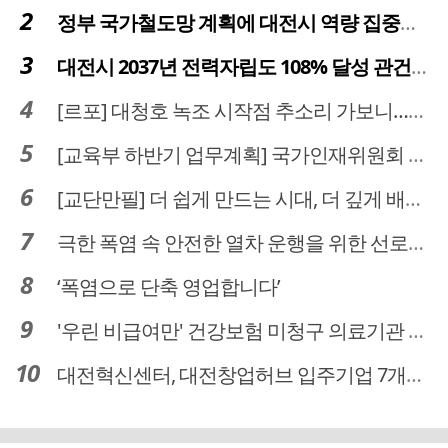
정부 국가철도망 계획에 대전시 역량 집중해야
대전시 2037년 전력자립도 108% 달성 관건은 '주민 수용성'
[르포] 대청호 녹조 시작점 추소리 가보니…걷어내도 짙은 초록빛
[교육부 하반기 업무계획] 국가인재위원회 신설… 거점국립대 3곳 성장엔진·AI 분야 패키지 지원
[교단만필] 더 쉽게 만드는 시대, 더 깊게 배우는 교육
극한 폭염 속 안전한 열차 운행을 위한 선로관리
‘폭염으로 단축 영업합니다’
'우린 비급여만' 건강보험 미청구 의료기관 대전 65곳 충남 31곳
대전혁신센터, 대전창업허브 입주기업 7개사 모집