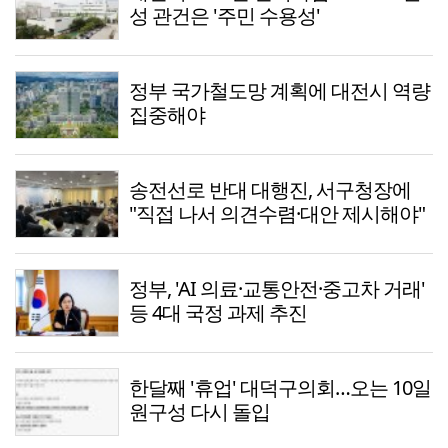
성 관건은 '주민 수용성'
정부 국가철도망 계획에 대전시 역량
집중해야
송전선로 반대 대행진, 서구청장에
"직접 나서 의견수렴·대안 제시해야"
정부, 'AI 의료·교통안전·중고차 거래'
등 4대 국정 과제 추진
한달째 '휴업' 대덕구의회…오는 10일
원구성 다시 돌입