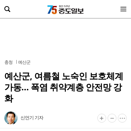
충청
예산군
예산군, 여름철 노숙인 보호체계
가동… 폭염 취약계층 안전망 강
화
신언기 기자