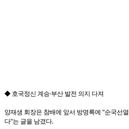
◆ 호국정신 계승·부산 발전 의지 다져
양재생 회장은 참배에 앞서 방명록에 "순국선열
다"는 글을 남겼다.