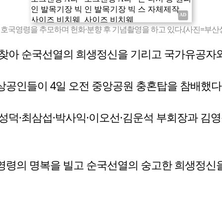
호국영령을 추모하며 헌화·분향 후 기념촬영을 하고 있다.(사진=부산
 찾아 순국선열의 희생정신을 기리고 국가유공자와
상공인들이 4일 오전 중앙공원 충혼탑을 참배했다
성덕·최삼섭·박사익·이오선·김운석 부회장과 김영
영령의 명복을 빌고 순국선열의 숭고한 희생정신을