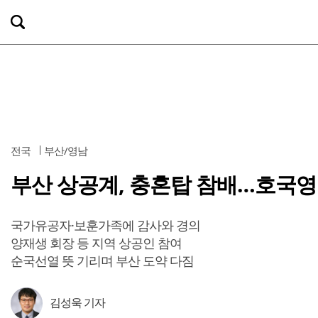
전국
부산/영남
부산 상공계, 충혼탑 참배…호국영
국가유공자·보훈가족에 감사와 경의
양재생 회장 등 지역 상공인 참여
순국선열 뜻 기리며 부산 도약 다짐
김성욱 기자