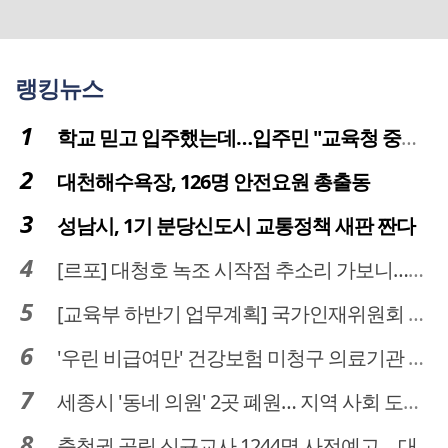
랭킹뉴스
학교 믿고 입주했는데…입주민 "교육청 중재 나서라"
대천해수욕장, 126명 안전요원 총출동
성남시, 1기 분당신도시 교통정책 새판 짠다
[르포] 대청호 녹조 시작점 추소리 가보니…걷어내도 짙은 초록빛
[교육부 하반기 업무계획] 국가인재위원회 신설… 거점국립대 3곳 성장엔진·AI 분야 패키지 지원
'우린 비급여만' 건강보험 미청구 의료기관 대전 65곳 충남 31곳
세종시 '동네 의원' 2곳 폐원… 지역 사회 도마 위
충청권 공립 신규교사 1244명 사전예고… 대전 초등 34명서 4명으로