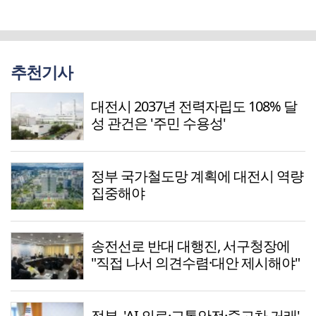
추천기사
대전시 2037년 전력자립도 108% 달
성 관건은 '주민 수용성'
정부 국가철도망 계획에 대전시 역량
집중해야
송전선로 반대 대행진, 서구청장에
"직접 나서 의견수렴·대안 제시해야"
정부, 'AI 의료·교통안전·중고차 거래'