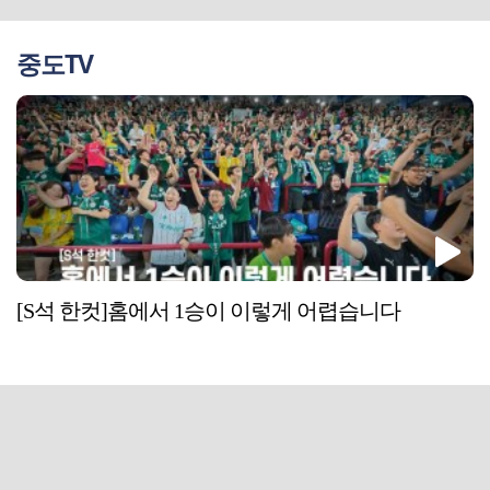
중도TV
[S석 한컷]홈에서 1승이 이렇게 어렵습니다