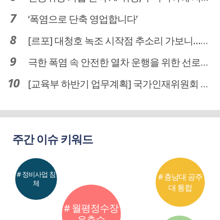
‘폭염으로 단축 영업합니다’
[르포] 대청호 녹조 시작점 추소리 가보니…걷어내도 짙은 초록빛
극한 폭염 속 안전한 열차 운행을 위한 선로관리
[교육부 하반기 업무계획] 국가인재위원회 신설… 거점국립대 3곳 성장엔진·AI 분야 패키지 지원
주간 이슈 키워드
# 정비사업 침
# 충남대 공주
체
대 통합
# 월평정수장
용출수