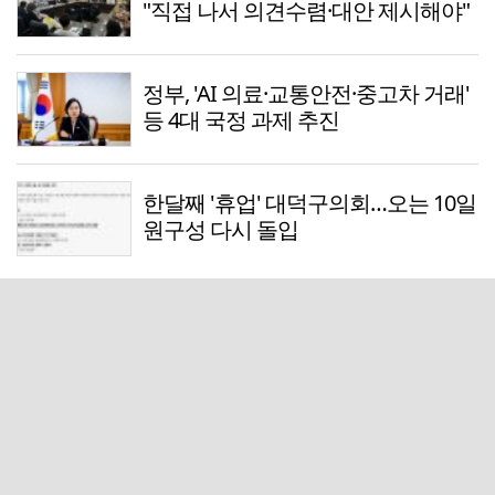
"직접 나서 의견수렴·대안 제시해야"
정부, 'AI 의료·교통안전·중고차 거래'
등 4대 국정 과제 추진
한달째 '휴업' 대덕구의회…오는 10일
원구성 다시 돌입