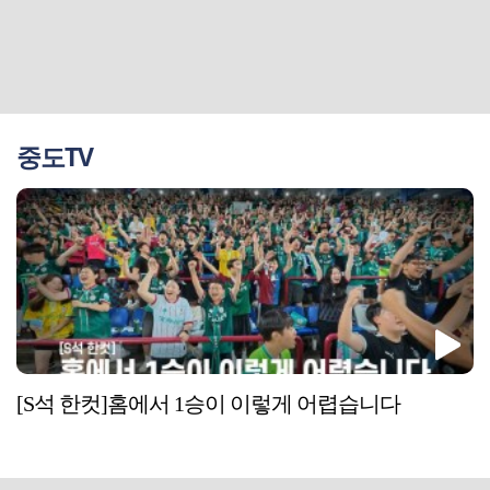
중도TV
[S석 한컷]홈에서 1승이 이렇게 어렵습니다