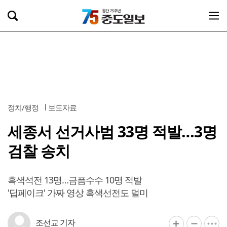
정치/행정
보도자료
세종서 선거사범 33명 적발…3명
검찰 송치
흑색석전 13명…금픔수수 10명 적발
'딥페이크' 가짜 영상 흑색선전도 덜미
조선교 기자