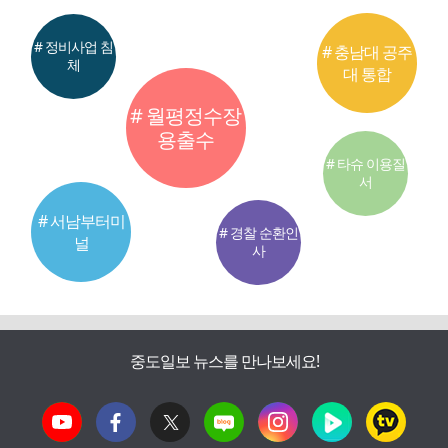
# 정비사업 침
# 충남대 공주
체
대 통합
# 월평정수장
용출수
# 타슈 이용질
서
# 서남부터미
# 경찰 순환인
널
사
중도일보 뉴스를 만나보세요!