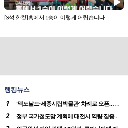
[S석 한컷]홈에서 1승이 이렇게 어렵습니다
랭킹뉴스
'맥도날드·세종시립박물관' 차례로 오픈… 고운동 정주여건 좋아진다
정부 국가철도망 계획에 대전시 역량 집중해야