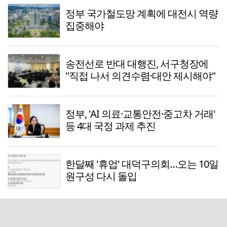
정부 국가철도망 계획에 대전시 역량
집중해야
송전선로 반대 대행진, 서구청장에
"직접 나서 의견수렴·대안 제시해야"
정부, 'AI 의료·교통안전·중고차 거래'
등 4대 국정 과제 추진
한달째 '휴업' 대덕구의회…오는 10일
원구성 다시 돌입