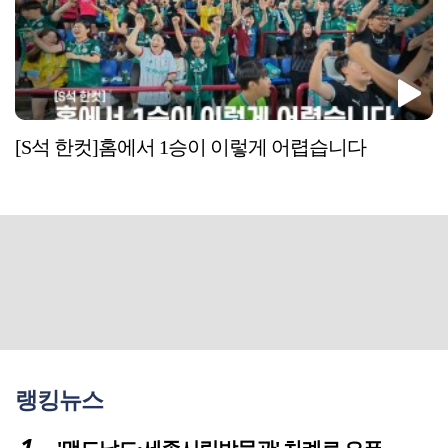
[S석 한컷]홈에서 1승이 이렇게 어렵습니다
랭킹뉴스