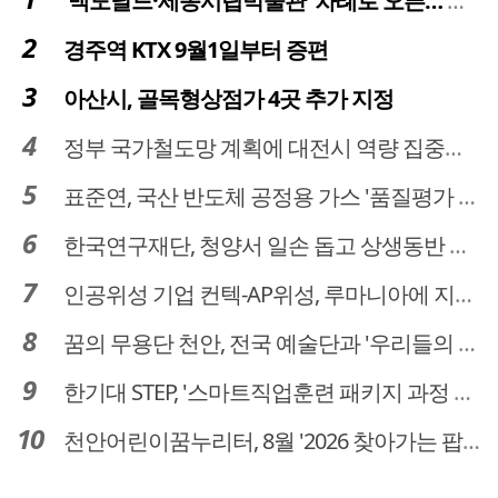
'맥도날드·세종시립박물관' 차례로 오픈… 고운동 정주여건 좋아진다
경주역 KTX 9월1일부터 증편
아산시, 골목형상점가 4곳 추가 지정
정부 국가철도망 계획에 대전시 역량 집중해야
표준연, 국산 반도체 공정용 가스 '품질평가 체계' 구축
한국연구재단, 청양서 일손 돕고 상생동반 친구맺기 봉사활동
인공위성 기업 컨텍-AP위성, 루마니아에 지상국 시스템 전수
꿈의 무용단 천안, 전국 예술단과 '우리들의 하모니' 선보여
한기대 STEP, '스마트직업훈련 패키지 과정 3기' 모집
천안어린이꿈누리터, 8월 '2026 찾아가는 팝업놀이터' 운영