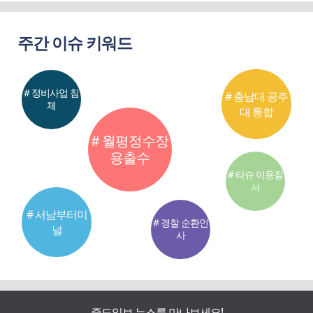
주간 이슈 키워드
# 정비사업 침
# 충남대 공주
체
대 통합
# 월평정수장
용출수
# 타슈 이용질
서
# 서남부터미
# 경찰 순환인
널
사
중도일보 뉴스를 만나보세요!