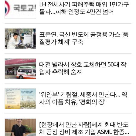
LH 전세사기 피해주택 매입 1만가구
돌파…피해 인정도 4만건 넘어
표준연, 국산 반도체 공정용 가스 '품
질평가 체계' 구축
대전 빌라서 창호 교체하던 50대 작
업자 추락해 숨져
'위안부' 기림절, 세종서 만난다… 역
사의 아픔 치유, '평화의 장'
[현장에서 만난 사람]세계 최대 반도
체 공정 장비 제조 기업 ASML 한종호