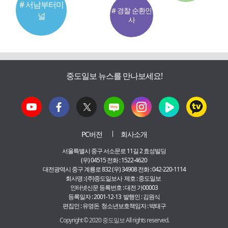
# 서남부터미
# 경찰 순환인
널
사
중도일보 뉴스를 만나보세요!
PC버전
회사소개
서울특별시 중구 서소문로 11길 2 효성빌딩
(우) 04515 전화 : 1522-4620
대전광역시 중구 계룡로 832 (우) 34908 전화 : 042-220-1114
회사명 : (주)중도일보사 제호 : 중도일보
인터넷신문 등록번호 : 대전 가00003
등록일자 : 2001-12-13 발행인 : 김원식
편집인 : 유영돈 청소년보호책임자 : 박태구
Copyright © 2020 중도일보 All rights reserved.