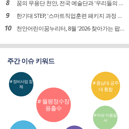
꿈의 무용단 천안, 전국 예술단과 '우리들의 하모니' 선보여
한기대 STEP, '스마트직업훈련 패키지 과정 3기' 모집
천안어린이꿈누리터, 8월 '2026 찾아가는 팝업놀이터' 운영
주간 이슈 키워드
# 정비사업 침
# 충남대 공주
체
대 통합
# 월평정수장
용출수
# 타슈 이용질
서