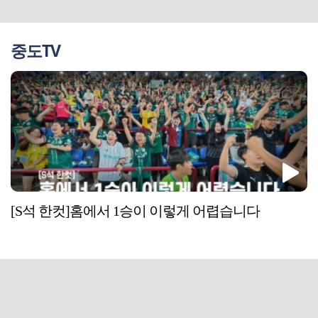
중도TV
[S석 한컷]홈에서 1승이 이렇게 어렵습니다