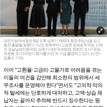
대전지방국세청은 8일 오후 심욱기 제62대 청장 취임식을 갖고
힘찬 출발을 알렸다. <사진 왼쪽부터>고승현 징세송무국장, 신예
진 성실납세지원국장, 심욱기 대전국세청장, 정희진 조사1국장,
최원봉 조사2국장이 행사를 마친 뒤 기념 촬영하고 있다. (사진=
김흥수 기자)
이어 "고환율·고금리·고물가로 어려움을 겪는
이들의 여건을 감안해 최소한의 범위에서 세
무조사를 운영해야 한다"면서도 "고의적·악의
적 탈세에는 단호하게 대처하고, 고액·상습 체
납자는 끝까지 추적해 반드시 징수한다는 원