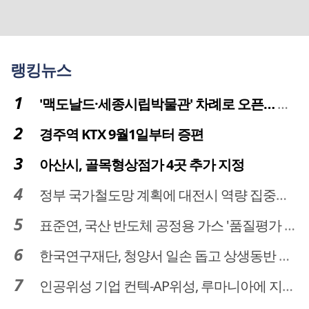
랭킹뉴스
'맥도날드·세종시립박물관' 차례로 오픈… 고운동 정주여건 좋아진다
경주역 KTX 9월1일부터 증편
아산시, 골목형상점가 4곳 추가 지정
정부 국가철도망 계획에 대전시 역량 집중해야
표준연, 국산 반도체 공정용 가스 '품질평가 체계' 구축
한국연구재단, 청양서 일손 돕고 상생동반 친구맺기 봉사활동
인공위성 기업 컨텍-AP위성, 루마니아에 지상국 시스템 전수