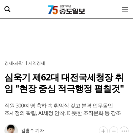
경제/과학
지역경제
심욱기 제62대 대전국세청장 취
임 "현장 중심 적극행정 펼칠것"
직원 300여 명 축하 속 취임식 갖고 본격 업무돌입
조세정의 확립, AI세정 안착, 따뜻한 조직문화 등 강조
김흥수 기자