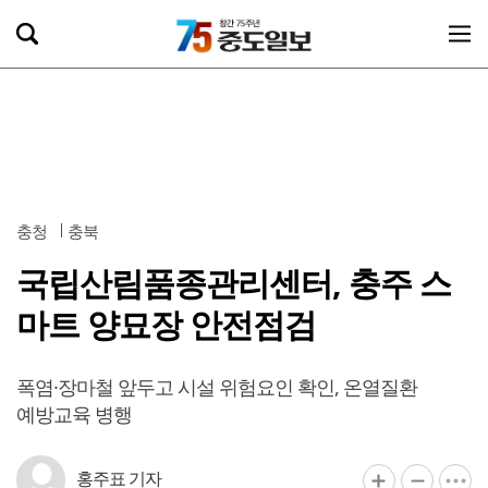
충청
충북
국립산림품종관리센터, 충주 스
마트 양묘장 안전점검
폭염·장마철 앞두고 시설 위험요인 확인, 온열질환
예방교육 병행
홍주표 기자