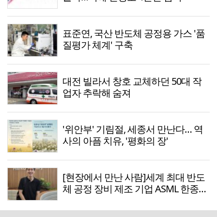
표준연, 국산 반도체 공정용 가스 '품
질평가 체계' 구축
대전 빌라서 창호 교체하던 50대 작
업자 추락해 숨져
'위안부' 기림절, 세종서 만난다… 역
사의 아픔 치유, '평화의 장'
[현장에서 만난 사람]세계 최대 반도
체 공정 장비 제조 기업 ASML 한종호
매니저