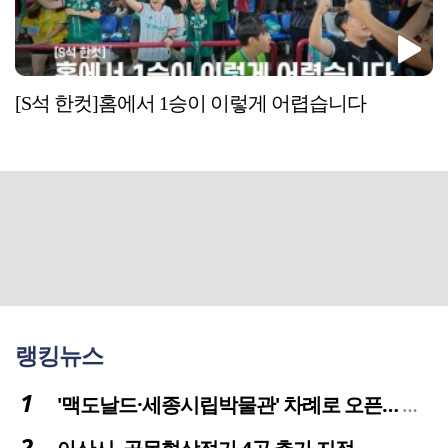
[S석 한컷]홈에서 1승이 이렇게 어렵습니다
랭킹뉴스
'맥도날드·세종시립박물관' 차례로 오픈… 고운동 정주여건 좋아진다