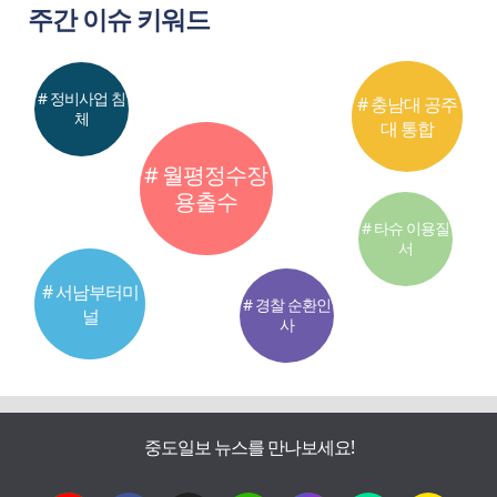
주간 이슈 키워드
# 정비사업 침
# 충남대 공주
체
대 통합
# 월평정수장
용출수
# 타슈 이용질
서
# 서남부터미
# 경찰 순환인
널
사
중도일보 뉴스를 만나보세요!