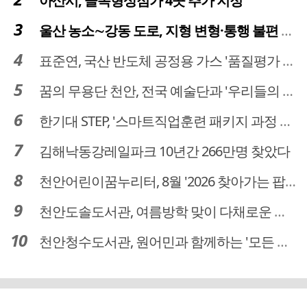
아산시, 골목형상점가 4곳 추가 지정
울산 농소∼강동 도로, 지형 변형·통행 불편 해법 찾는다
표준연, 국산 반도체 공정용 가스 '품질평가 체계' 구축
꿈의 무용단 천안, 전국 예술단과 '우리들의 하모니' 선보여
한기대 STEP, '스마트직업훈련 패키지 과정 3기' 모집
김해낙동강레일파크 10년간 266만명 찾았다
천안어린이꿈누리터, 8월 '2026 찾아가는 팝업놀이터' 운영
천안도솔도서관, 여름방학 맞이 다채로운 독서문화 프로그램 운영
천안청수도서관, 원어민과 함께하는 '모든 영어 모든 독서' 운영