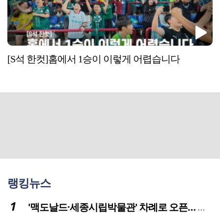
[S석 한컷]홈에서 1승이 이렇게 어렵습니다
랭킹뉴스
'맥도날드·세종시립박물관' 차례로 오픈… 고운동 정주여건 좋아진다