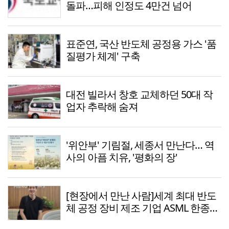
돌파…피해 인정도 4만건 넘어
표준연, 국산 반도체 공정용 가스 '품
질평가 체계' 구축
대전 빌라서 창호 교체하던 50대 작
업자 추락해 숨져
'위안부' 기림절, 세종서 만난다… 역
사의 아픔 치유, '평화의 장'
[현장에서 만난 사람]세계 최대 반도
체 공정 장비 제조 기업 ASML 한종호
매니저