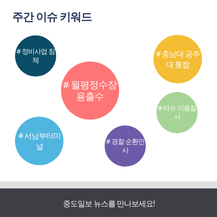
주간 이슈 키워드
# 정비사업 침
# 충남대 공주
체
대 통합
# 월평정수장
용출수
# 타슈 이용질
서
# 서남부터미
# 경찰 순환인
널
사
중도일보 뉴스를 만나보세요!