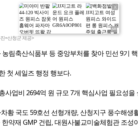
X
진=산청군 제공>
 농림축산식품부 등 중앙부처를 찾아 민선 9기 
한 첫 세일즈 행정 행보다.
사업비 2694억 원 규모 7개 핵심사업 필요성을
청~차황 국도 59호선 선형개량, 산청지구 풍수해
 한약재 GMP 건립, 대원사불교미술체험관 조성이