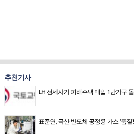
추천기사
LH 전세사기 피해주택 매입 1만가구 
표준연, 국산 반도체 공정용 가스 '품질