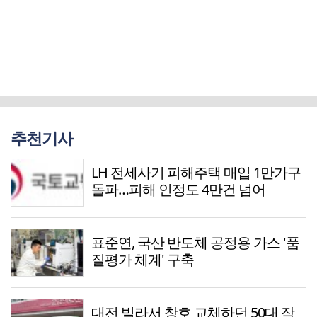
추천기사
LH 전세사기 피해주택 매입 1만가구
돌파…피해 인정도 4만건 넘어
표준연, 국산 반도체 공정용 가스 '품
질평가 체계' 구축
대전 빌라서 창호 교체하던 50대 작