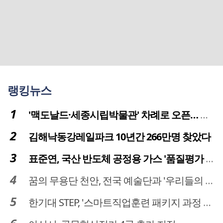
랭킹뉴스
'맥도날드·세종시립박물관' 차례로 오픈… 고운동 정주여건 좋아진다
김해낙동강레일파크 10년간 266만명 찾았다
표준연, 국산 반도체 공정용 가스 '품질평가 체계' 구축
꿈의 무용단 천안, 전국 예술단과 '우리들의 하모니' 선보여
한기대 STEP, '스마트직업훈련 패키지 과정 3기' 모집