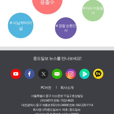
용출수
# 타슈 이용질
서
# 서남부터미
# 경찰 순환인
널
사
중도일보 뉴스를 만나보세요!
PC버전
회사소개
서울특별시 중구 서소문로 11길 2 효성빌딩
(우) 04515 전화 : 1522-4620
대전광역시 중구 계룡로 832 (우) 34908 전화 : 042-220-1114
회사명 : (주)중도일보사 제호 : 중도일보