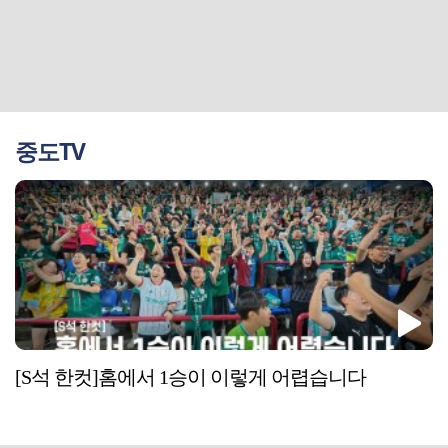
중도TV
[S석 한컷]홈에서 1승이 이렇게 어렵습니다