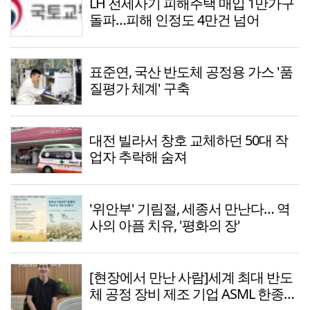
LH 전세사기 피해주택 매입 1만가구
돌파…피해 인정도 4만건 넘어
표준연, 국산 반도체 공정용 가스 '품
질평가 체계' 구축
대전 빌라서 창호 교체하던 50대 작
업자 추락해 숨져
'위안부' 기림절, 세종서 만난다… 역
사의 아픔 치유, '평화의 장'
[현장에서 만난 사람]세계 최대 반도
체 공정 장비 제조 기업 ASML 한종호