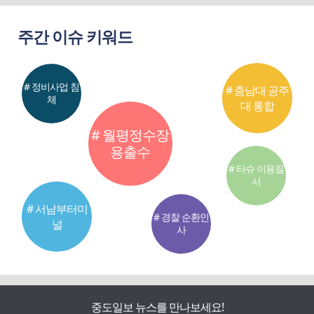
주간 이슈 키워드
# 정비사업 침
# 충남대 공주
체
대 통합
# 월평정수장
용출수
# 타슈 이용질
서
# 서남부터미
# 경찰 순환인
널
사
중도일보 뉴스를 만나보세요!