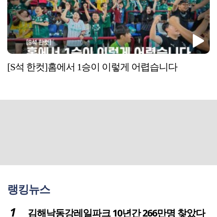
[S석 한컷]홈에서 1승이 이렇게 어렵습니다
랭킹뉴스
김해낙동강레일파크 10년간 266만명 찾았다