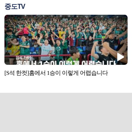
중도TV
[S석 한컷]홈에서 1승이 이렇게 어렵습니다