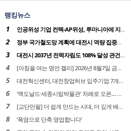
랭킹뉴스
인공위성 기업 컨텍-AP위성, 루마니아에 지상국 시스템 전수
정부 국가철도망 계획에 대전시 역량 집중해야
대전시 2037년 전력자립도 108% 달성 관건은 '주민 수용성'
[아침을 여는 명언 캘리] 2026년 8월7일 금요일
대전혁신센터, 대전창업허브 입주기업 7개사 모집
'맥도날드·세종시립박물관' 차례로 오픈… 고운동 정주여건 좋아진다
[교단만필] 더 쉽게 만드는 시대, 더 깊게 배우는 교육
‘폭염으로 단축 영업합니다’