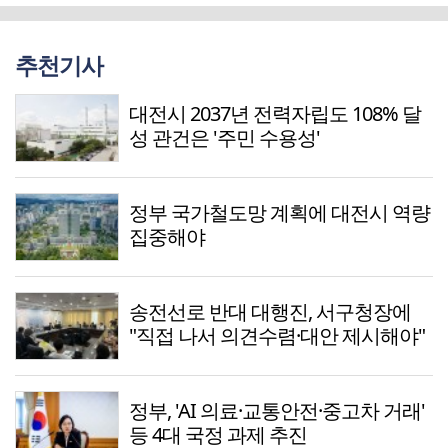
추천기사
대전시 2037년 전력자립도 108% 달
성 관건은 '주민 수용성'
정부 국가철도망 계획에 대전시 역량
집중해야
송전선로 반대 대행진, 서구청장에
"직접 나서 의견수렴·대안 제시해야"
정부, 'AI 의료·교통안전·중고차 거래'
등 4대 국정 과제 추진