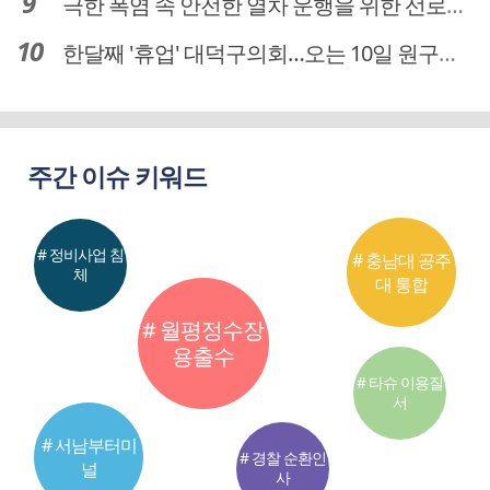
극한 폭염 속 안전한 열차 운행을 위한 선로관리
한달째 '휴업' 대덕구의회…오는 10일 원구성 다시 돌입
주간 이슈 키워드
# 정비사업 침
# 충남대 공주
체
대 통합
# 월평정수장
용출수
# 타슈 이용질
서
# 서남부터미
# 경찰 순환인
널
사