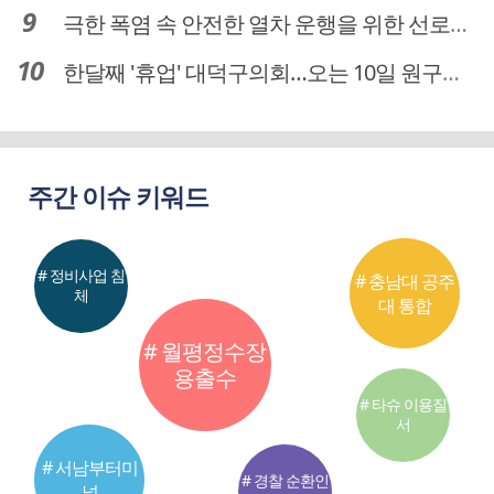
극한 폭염 속 안전한 열차 운행을 위한 선로관리
한달째 '휴업' 대덕구의회…오는 10일 원구성 다시 돌입
주간 이슈 키워드
# 정비사업 침
# 충남대 공주
체
대 통합
# 월평정수장
용출수
# 타슈 이용질
서
# 서남부터미
# 경찰 순환인
널