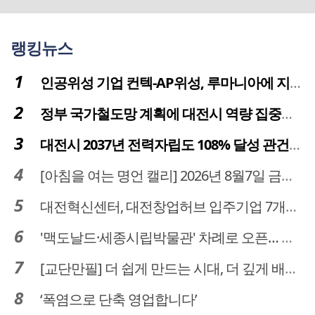
랭킹뉴스
인공위성 기업 컨텍-AP위성, 루마니아에 지상국 시스템 전수
정부 국가철도망 계획에 대전시 역량 집중해야
대전시 2037년 전력자립도 108% 달성 관건은 '주민 수용성'
[아침을 여는 명언 캘리] 2026년 8월7일 금요일
대전혁신센터, 대전창업허브 입주기업 7개사 모집
'맥도날드·세종시립박물관' 차례로 오픈… 고운동 정주여건 좋아진다
[교단만필] 더 쉽게 만드는 시대, 더 깊게 배우는 교육
‘폭염으로 단축 영업합니다’