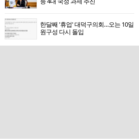
등 4대 국정 과제 추진
한달째 '휴업' 대덕구의회…오는 10일
원구성 다시 돌입