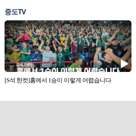
중도TV
[S석 한컷]홈에서 1승이 이렇게 어렵습니다