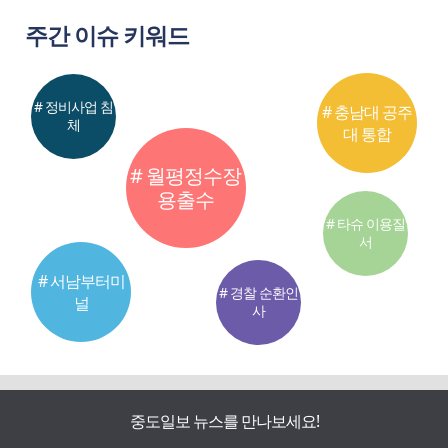
주간 이슈 키워드
# 정비사업 침
# 충남대 공주
체
대 통합
# 월평정수장
용출수
# 타슈 이용질
서
# 서남부터미
# 경찰 순환인
널
사
중도일보 뉴스를 만나보세요!