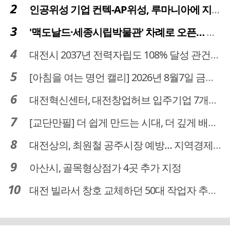
인공위성 기업 컨텍-AP위성, 루마니아에 지상국 시스템 전수
'맥도날드·세종시립박물관' 차례로 오픈… 고운동 정주여건 좋아진다
대전시 2037년 전력자립도 108% 달성 관건은 '주민 수용성'
[아침을 여는 명언 캘리] 2026년 8월7일 금요일
대전혁신센터, 대전창업허브 입주기업 7개사 모집
[교단만필] 더 쉽게 만드는 시대, 더 깊게 배우는 교육
대전상의, 최원철 공주시장 예방… 지역경제 협력방안 논의
아산시, 골목형상점가 4곳 추가 지정
대전 빌라서 창호 교체하던 50대 작업자 추락해 숨져