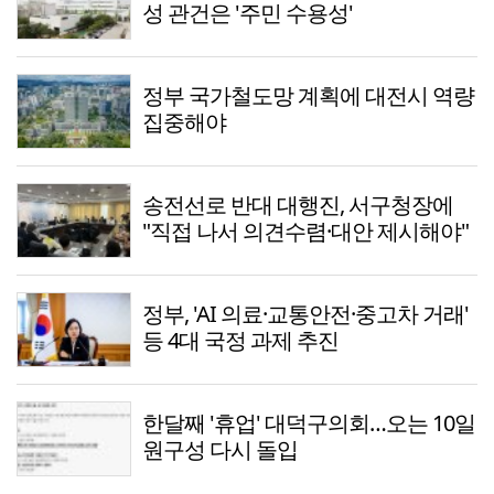
성 관건은 '주민 수용성'
정부 국가철도망 계획에 대전시 역량
집중해야
송전선로 반대 대행진, 서구청장에
"직접 나서 의견수렴·대안 제시해야"
정부, 'AI 의료·교통안전·중고차 거래'
등 4대 국정 과제 추진
한달째 '휴업' 대덕구의회…오는 10일
원구성 다시 돌입