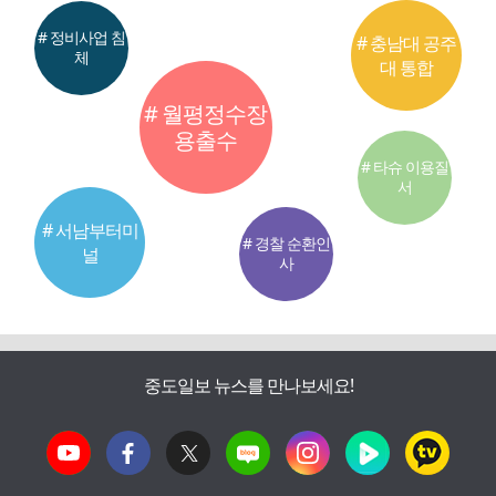
# 정비사업 침
# 충남대 공주
체
대 통합
# 월평정수장
용출수
# 타슈 이용질
서
# 서남부터미
# 경찰 순환인
널
사
중도일보 뉴스를 만나보세요!