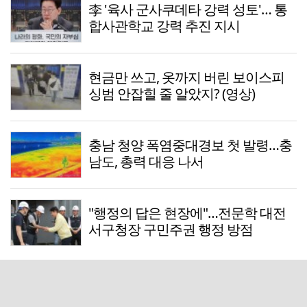
李 '육사 군사쿠데타 강력 성토'… 통
합사관학교 강력 추진 지시
현금만 쓰고, 옷까지 버린 보이스피
싱범 안잡힐 줄 알았지? (영상)
충남 청양 폭염중대경보 첫 발령…충
남도, 총력 대응 나서
"행정의 답은 현장에"…전문학 대전
서구청장 구민주권 행정 방점