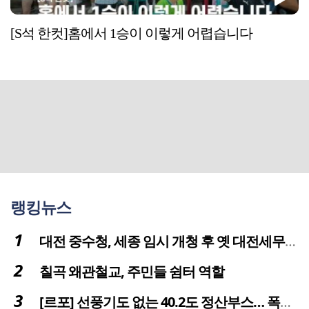
[S석 한컷]홈에서 1승이 이렇게 어렵습니다
랭킹뉴스
대전 중수청, 세종 임시 개청 후 옛 대전세무서 부지로 이전 추진
칠곡 왜관철교, 주민들 쉼터 역할
[르포] 선풍기도 없는 40.2도 정산부스… 폭염 속 공영주차장 근로자