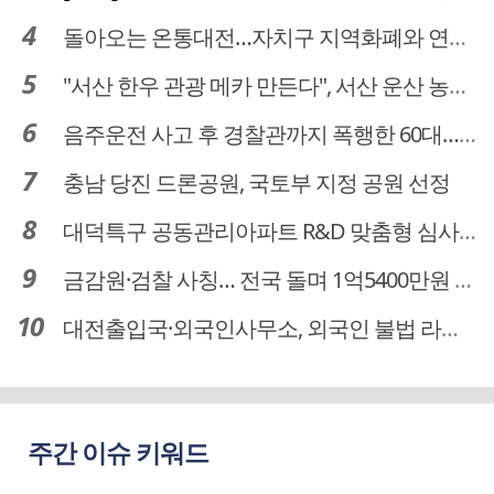
돌아오는 온통대전…자치구 지역화폐와 연계·통합 가능할까
"서산 한우 관광 메카 만든다", 서산 운산 농어촌관광휴양단지 조성 본격 시동
음주운전 사고 후 경찰관까지 폭행한 60대… 차량 압수
충남 당진 드론공원, 국토부 지정 공원 선정
대덕특구 공동관리아파트 R&D 맞춤형 심사 대상될까…예타 폐지 새기회
금감원·검찰 사칭… 전국 돌며 1억5400만원 수거한 보이스피싱 수거책 검거
대전출입국·외국인사무소, 외국인 불법 라이더 무더기 적발
주간 이슈 키워드