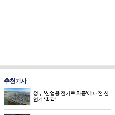
추천기사
정부 '산업용 전기료 차등'에 대전 산
업계 '촉각'