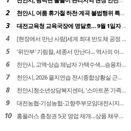
천안시, 광덕면 물놀이 관리지역 현장 안전점검 실시
천안시, 여름 휴가철 하천·계곡 불법행위 특별단속
대전교육청 교육국장에 명달호… 9월 1일자 181명 인사
[현장에서 만난 사람]세계 최대 반도체 공정 장비 제조 기업 ASML 한종호 매니저
'위안부' 기림절, 세종서 만난다… 역사의 아픔 치유, '평화의 장'
천안시, 고액·상습 체납자 가택수색…승용차 압류·공매 착수
천안시, 2026 을지연습 전시종합상황실 근무자 사전교육
천안시청소년상담복지센터, '스마트폰 가족치유캠프' 운영
대전농협-기성농헙-고향주부모임대전시지회, 이심점심 중식지원 봉사활동
홈플러스 충청권 5곳 영업 재개…상품 채우기 ‘속도전’