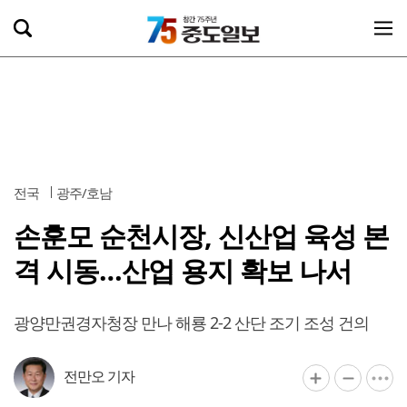
전국
광주/호남
손훈모 순천시장, 신산업 육성 본
격 시동…산업 용지 확보 나서
광양만권경자청장 만나 해룡 2-2 산단 조기 조성 건의
전만오 기자