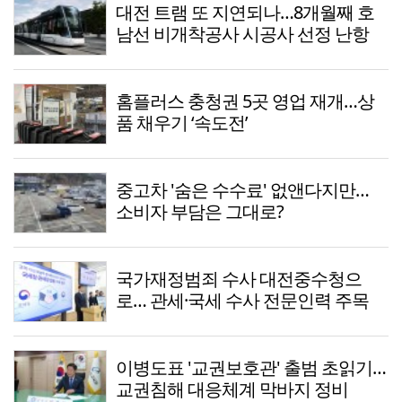
대전 트램 또 지연되나…8개월째 호
남선 비개착공사 시공사 선정 난항
홈플러스 충청권 5곳 영업 재개…상
품 채우기 ‘속도전’
중고차 '숨은 수수료' 없앤다지만…
소비자 부담은 그대로?
국가재정범죄 수사 대전중수청으
로… 관세·국세 수사 전문인력 주목
이병도표 '교권보호관' 출범 초읽기…
교권침해 대응체계 막바지 정비