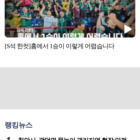
[S석 한컷]홈에서 1승이 이렇게 어렵습니다
랭킹뉴스