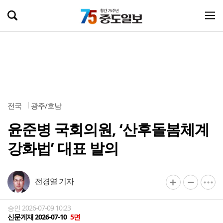
전국
광주/호남
윤준병 국회의원, ‘산후돌봄체계
강화법’ 대표 발의
전경열 기자
승인 2026-07-09 10:23
신문게재 2026-07-10
5면