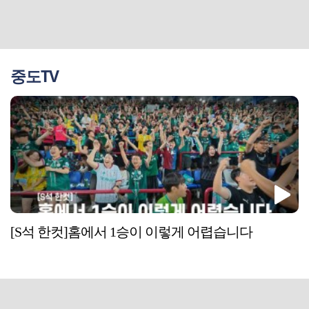
중도TV
[S석 한컷]홈에서 1승이 이렇게 어렵습니다