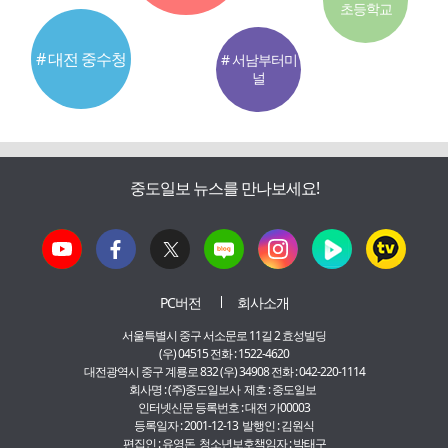
초등학교
# 대전 중수청
# 서남부터미
널
중도일보 뉴스를 만나보세요!
PC버전
회사소개
서울특별시 중구 서소문로 11길 2 효성빌딩
(우) 04515 전화 : 1522-4620
대전광역시 중구 계룡로 832 (우) 34908 전화 : 042-220-1114
회사명 : (주)중도일보사 제호 : 중도일보
인터넷신문 등록번호 : 대전 가00003
등록일자 : 2001-12-13 발행인 : 김원식
편집인 : 유영돈 청소년보호책임자 : 박태구