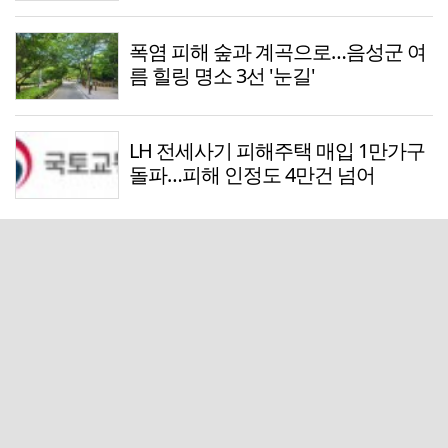
폭염 피해 숲과 계곡으로…음성군 여
름 힐링 명소 3선 '눈길'
LH 전세사기 피해주택 매입 1만가구
돌파…피해 인정도 4만건 넘어