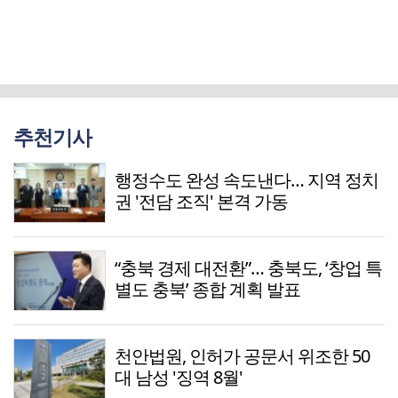
추천기사
행정수도 완성 속도낸다… 지역 정치
권 '전담 조직' 본격 가동
“충북 경제 대전환”… 충북도, ‘창업 특
별도 충북’ 종합 계획 발표
천안법원, 인허가 공문서 위조한 50
대 남성 '징역 8월'