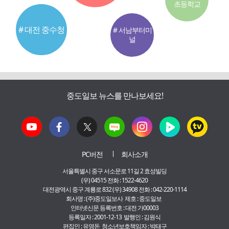
초등학교
# 대전 중수청
# 서남부터미
널
중도일보 뉴스를 만나보세요!
PC버전
회사소개
서울특별시 중구 서소문로 11길 2 효성빌딩
(우) 04515 전화 : 1522-4620
대전광역시 중구 계룡로 832 (우) 34908 전화 : 042-220-1114
회사명 : (주)중도일보사 제호 : 중도일보
인터넷신문 등록번호 : 대전 가00003
등록일자 : 2001-12-13 발행인 : 김원식
편집인 : 유영돈 청소년보호책임자 : 박태구