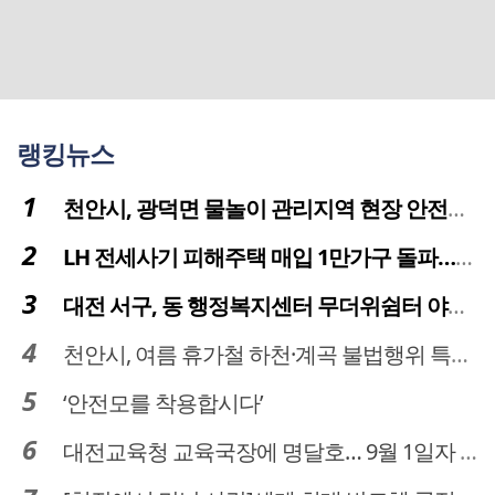
랭킹뉴스
천안시, 광덕면 물놀이 관리지역 현장 안전점검 실시
LH 전세사기 피해주택 매입 1만가구 돌파…피해 인정도 4만건 넘어
대전 서구, 동 행정복지센터 무더위쉼터 야간·주말 운영
천안시, 여름 휴가철 하천·계곡 불법행위 특별단속
‘안전모를 착용합시다’
대전교육청 교육국장에 명달호… 9월 1일자 181명 인사