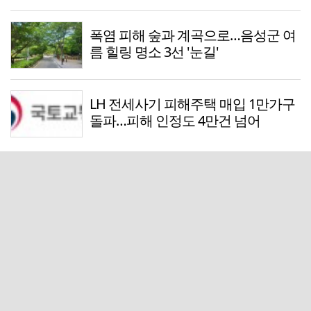
폭염 피해 숲과 계곡으로…음성군 여
름 힐링 명소 3선 '눈길'
LH 전세사기 피해주택 매입 1만가구
돌파…피해 인정도 4만건 넘어