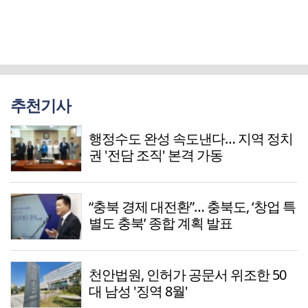
추천기사
행정수도 완성 속도낸다… 지역 정치
권 '전담 조직' 본격 가동
“충북 경제 대전환”… 충북도, ‘창업 특
별도 충북’ 종합 계획 발표
천안법원, 인허가 공문서 위조한 50
대 남성 '징역 8월'