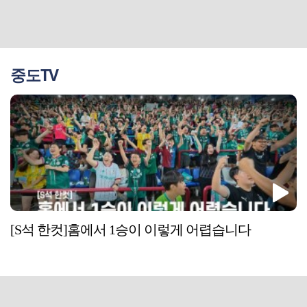
중도TV
[S석 한컷]홈에서 1승이 이렇게 어렵습니다