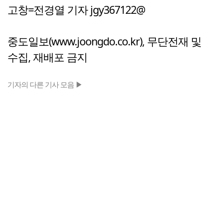
고창=전경열 기자 jgy367122@
중도일보(www.joongdo.co.kr), 무단전재 및
수집, 재배포 금지
기자의 다른 기사 모음 ▶