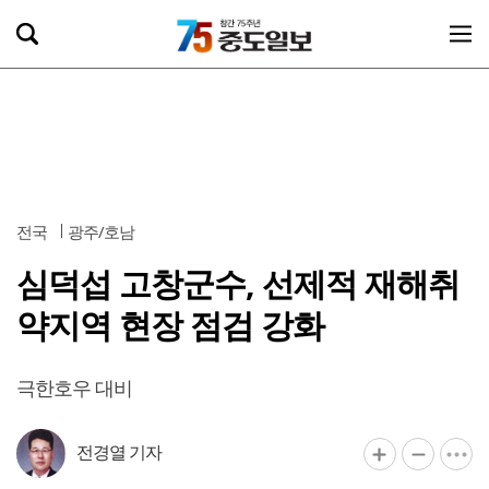
전국
광주/호남
심덕섭 고창군수, 선제적 재해취
약지역 현장 점검 강화
극한호우 대비
전경열 기자