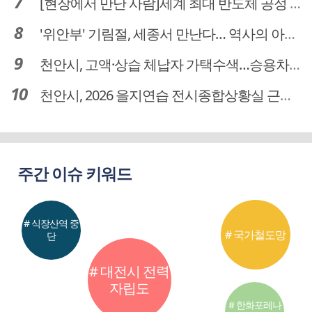
[현장에서 만난 사람]세계 최대 반도체 공정 장비 제조 기업 ASML 한종호 매니저
'위안부' 기림절, 세종서 만난다… 역사의 아픔 치유, '평화의 장'
천안시, 고액·상습 체납자 가택수색…승용차 압류·공매 착수
천안시, 2026 을지연습 전시종합상황실 근무자 사전교육
주간 이슈 키워드
# 식장산역 중
# 국가철도망
단
# 대전시 전력
자립도
# 한화포레나