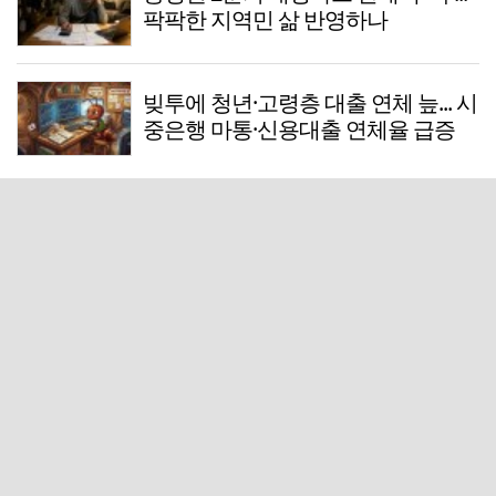
팍팍한 지역민 삶 반영하나
빚투에 청년·고령층 대출 연체 늪... 시
중은행 마통·신용대출 연체율 급증