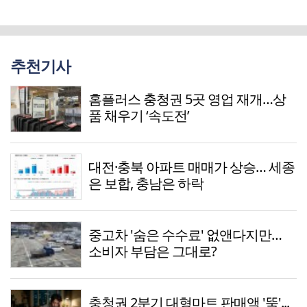
추천기사
홈플러스 충청권 5곳 영업 재개…상
품 채우기 ‘속도전’
대전·충북 아파트 매매가 상승… 세종
은 보합, 충남은 하락
중고차 '숨은 수수료' 없앤다지만…
소비자 부담은 그대로?
충청권 2분기 대형마트 판매액 '뚝'...