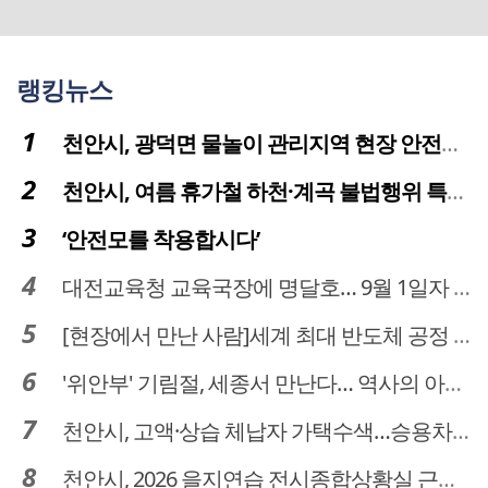
랭킹뉴스
천안시, 광덕면 물놀이 관리지역 현장 안전점검 실시
천안시, 여름 휴가철 하천·계곡 불법행위 특별단속
‘안전모를 착용합시다’
대전교육청 교육국장에 명달호… 9월 1일자 181명 인사
[현장에서 만난 사람]세계 최대 반도체 공정 장비 제조 기업 ASML 한종호 매니저
'위안부' 기림절, 세종서 만난다… 역사의 아픔 치유, '평화의 장'
천안시, 고액·상습 체납자 가택수색…승용차 압류·공매 착수
천안시, 2026 을지연습 전시종합상황실 근무자 사전교육