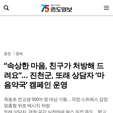
충청
충북
“속상한 마음, 친구가 처방해 드
려요”… 진천군, 또래 상담자 ‘마
음약국’ 캠페인 운영
옥동초 전교생 500여 명 대상 가동… 걱정·스트레스 감정
맞춤형 위로 메시지 처방
또래 상담자, 경청·공감 실천하며 부스 직접 주도… 학교